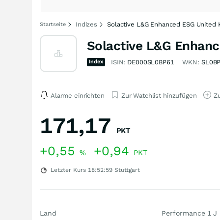
Indizes
Solactive L&G Enhanced ESG United
Startseite
Solactive L&G Enhanc
Index
ISIN:
DE000SL0BP61
WKN:
SL0B
Alarme einrichten
Zur Watchlist hinzufügen
Zu
171,17
PKT
+0,55
+0,94
%
PKT
Letzter Kurs
18:52:59
Stuttgart
Land
Performance 1 J