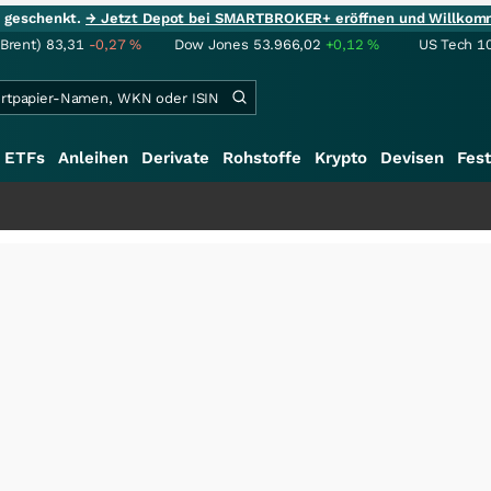
ie geschenkt.
→ Jetzt Depot bei SMARTBROKER+ eröffnen und Willkom
(Brent)
83,31
-0,27
%
Dow Jones
53.966,02
+0,12
%
US Tech 1
ETFs
Anleihen
Derivate
Rohstoffe
Krypto
Devisen
Fest
+