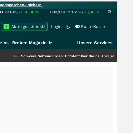
mensgeschenk sichern.
00
29.645,71
+0,90
%
EUR/USD
1,15596
+0,30
%
Aktie geschenkt!
Login
Push-Kurse
zins
Broker-Magazin ✨
Unsere Services
++
Schwere Seltene Erden: Entsteht hier die nächste Milliardenstory?
Anzeige
+++