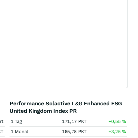
Performance Solactive L&G Enhanced ESG
United Kingdom Index PR
rt
1 Tag
171,17
PKT
+0,55
%
KT
1 Monat
165,78
PKT
+3,25
%