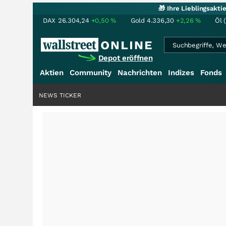
🎁 Ihre Lieblingsakt
DAX
26.304,24
+0,50
%
Gold
4.336,30
+2,26
%
Öl 
Depot eröffnen
Aktien
Community
Nachrichten
Indizes
Fonds
NEWS TICKER