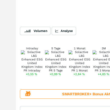
Volumen
Analyse
Intraday
5 Tage
1 Monat
3M
+0,55
%
+0,99
%
+2,84
%
+4,85
%
🎁
SMARTBROKER+ Bonus Aktion