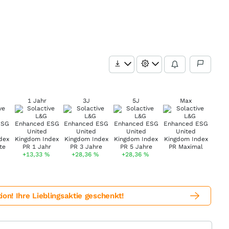
1 Jahr
3J
5J
Max
+13,33
%
+28,36
%
+28,36
%
! Ihre Lieblingsaktie geschenkt!