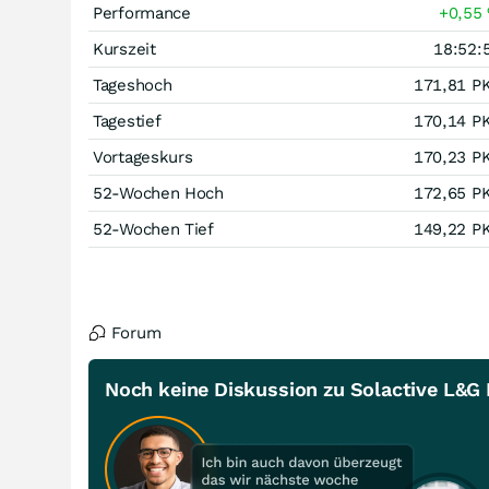
Performance
+0,55
Kurszeit
18:52:
Tageshoch
171,81
P
Tagestief
170,14
P
Vortageskurs
170,23
P
52-Wochen Hoch
172,65
P
52-Wochen Tief
149,22
P
Forum
Noch keine Diskussion zu Solactive L&