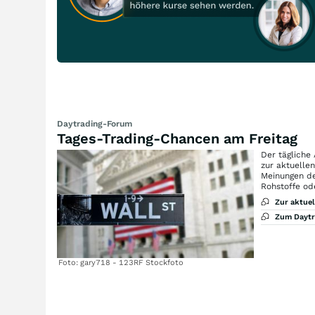
Daytrading-Forum
Tages-Trading-Chancen am Freitag
Der tägliche
zur aktuelle
Meinungen de
Rohstoffe od
Zur aktue
Zum Dayt
Foto: gary718 - 123RF Stockfoto