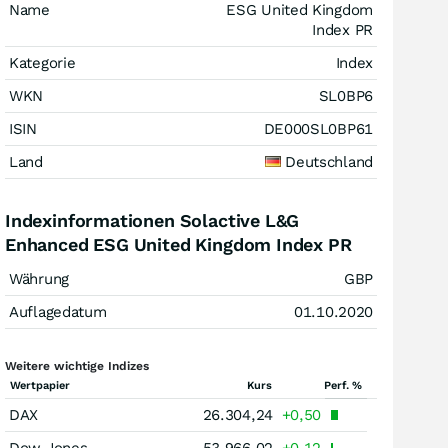
Name
ESG United Kingdom
Index PR
Kategorie
Index
WKN
SL0BP6
ISIN
DE000SL0BP61
Land
Deutschland
Indexinformationen Solactive L&G
Enhanced ESG United Kingdom Index PR
Währung
GBP
Auflagedatum
01.10.2020
Weitere wichtige Indizes
Wertpapier
Kurs
Perf. %
DAX
26.304,24
+0,50