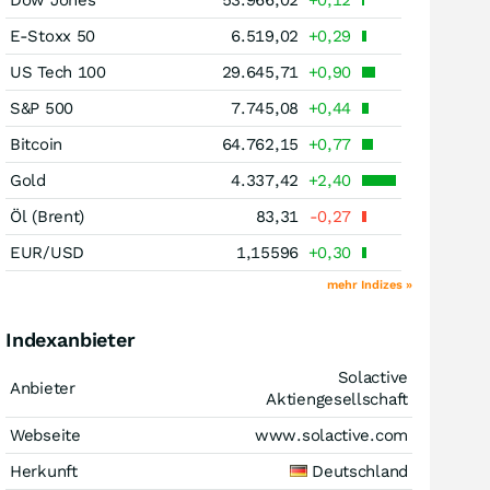
Dow Jones
53.966,02
+0,12
E-Stoxx 50
6.519,02
+0,29
US Tech 100
29.645,71
+0,90
S&P 500
7.745,08
+0,44
Bitcoin
64.762,15
+0,77
Gold
4.337,42
+2,40
Öl (Brent)
83,31
-0,27
EUR/USD
1,15596
+0,30
mehr Indizes »
Indexanbieter
Solactive
Anbieter
Aktiengesellschaft
Webseite
www.solactive.com
Herkunft
Deutschland