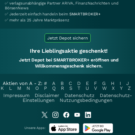
✅ verlagsunabhängige Partner ARIVA, FinanzNachrichten und
BörsenNews
✅ Jederzeit einfach handeln beim
SMARTBROKER+
✅ mehr als 25 Jahre Marktpräsenz
Jetzt Depot sichern
Ihre Lieblingsaktie geschenkt!
Jetzt Depot bei SMARTBROKER+ eröffnen und
Willkommensgeschenk sichern.
Aktien von A - Z:
#
A
B
C
D
E
F
G
H
I
J
K
L
M
N
O
P
Q
R
S
T
U
V
W
X
Y
Z
Impressum
Disclaimer
Datenschutz
Datenschutz-
Einstellungen
Nutzungsbedingungen
Unsere Apps: