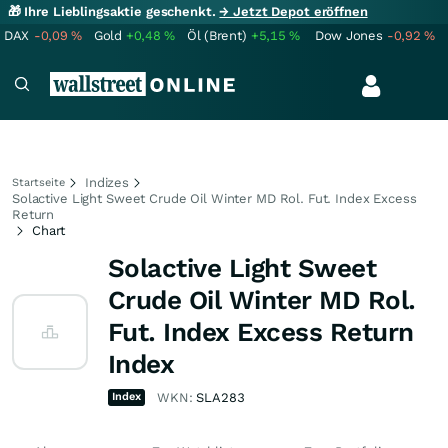
🎁 Ihre Lieblingsaktie geschenkt.
→ Jetzt Depot eröffnen
DAX
-0,09
%
Gold
+0,48
%
Öl (Brent)
+5,15
%
Dow Jones
-0,92
%
Indizes
Startseite
Solactive Light Sweet Crude Oil Winter MD Rol. Fut. Index Excess
Return
Chart
Solactive Light Sweet
Crude Oil Winter MD Rol.
Fut. Index Excess Return
Index
Index
WKN:
SLA283