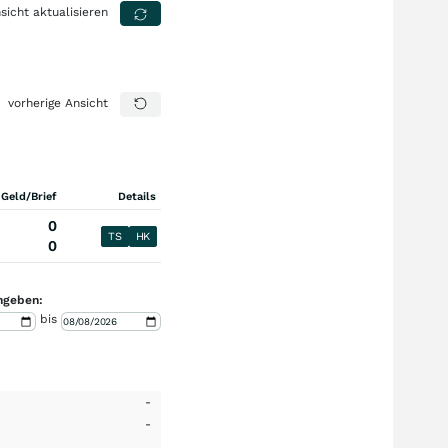
sicht aktualisieren
vorherige Ansicht
 Geld/Brief
Details
0
TS
HK
0
ngeben:
bis
-
-