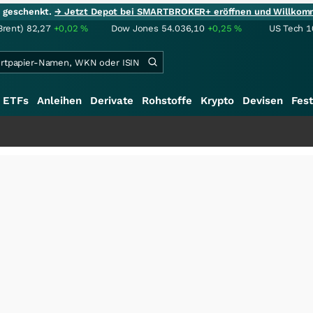
ie geschenkt.
→ Jetzt Depot bei SMARTBROKER+ eröffnen und Willkom
Brent)
82,27
+0,02
%
Dow Jones
54.036,10
+0,25
%
US Tech 1
ETFs
Anleihen
Derivate
Rohstoffe
Krypto
Devisen
Fest