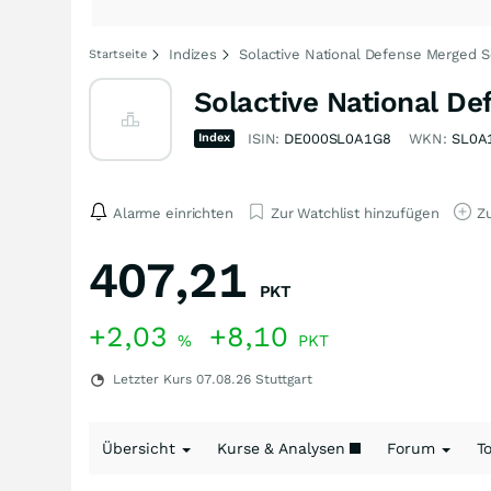
Indizes
Solactive National Defense Merged S
Startseite
Solactive National De
Index
ISIN:
DE000SL0A1G8
WKN:
SL0A
Alarme einrichten
Zur Watchlist hinzufügen
Zu
407,21
PKT
+2,03
+8,10
%
PKT
Letzter Kurs
07.08.26
Stuttgart
Übersicht
Kurse & Analysen
Forum
T