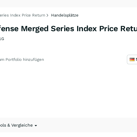
eries Index Price Return
Handelsplätze
fense Merged Series Index Price Ret
1G
m Portfolio hinzufügen
ools & Vergleiche