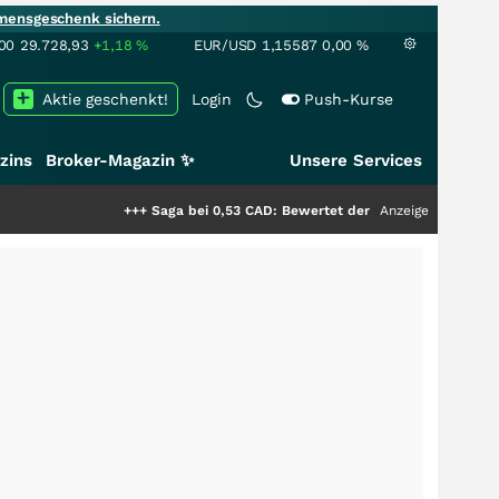
mensgeschenk sichern.
00
29.728,93
+1,18
%
EUR/USD
1,15587
0,00
%
Aktie geschenkt!
Login
Push-Kurse
zins
Broker-Magazin ✨
Unsere Services
+++
Saga bei 0,53 CAD: Bewertet der Markt noch immer nur die 
Anzeige