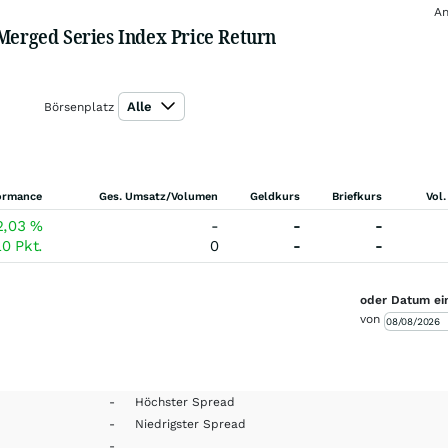
An
 Merged Series Index Price Return
Alle
Börsenplatz
ormance
Ges. Umsatz/Volumen
Geldkurs
Briefkurs
Vol.
2,03
%
-
-
-
10
Pkt.
0
-
-
oder Datum ei
von
-
Höchster Spread
-
Niedrigster Spread
-