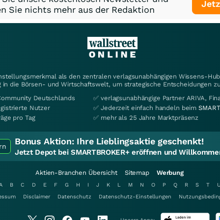
Jetz
n Sie nichts mehr aus der Redaktion
instellungsmerkmal als den zentralen verlagsunabhängigen Wissens-Hub 
 in die Börsen- und Wirtschaftswelt, um strategische Entscheidungen zu
Community Deutschlands
✅ verlagsunabhängige Partner ARIVA, Fi
gistrierte Nutzer
✅ Jederzeit einfach handeln beim
SMART
räge pro Tag
✅ mehr als 25 Jahre Marktpräsenz
Bonus Aktion:
Ihre Lieblingsaktie geschenkt!
rn
Jetzt Depot bei SMARTBROKER+ eröffnen und Willkommen
Aktien-Branchen Übersicht
Sitemap
Werbung
A
B
C
D
E
F
G
H
I
J
K
L
M
N
O
P
Q
R
S
T
essum
Disclaimer
Datenschutz
Datenschutz-Einstellungen
Nutzungsbedin