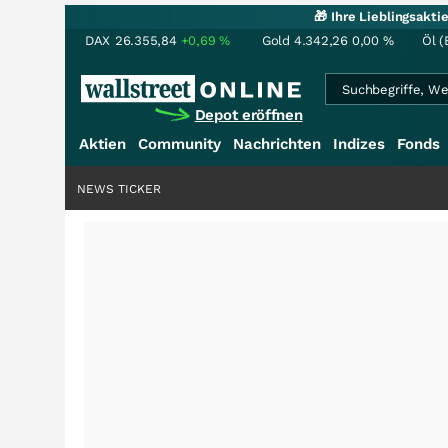
🎁 Ihre Lieblingsakt
DAX
26.355,84
+0,69
%
Gold
4.342,26
0,00
%
Öl (
Depot eröffnen
Aktien
Community
Nachrichten
Indizes
Fonds
NEWS TICKER