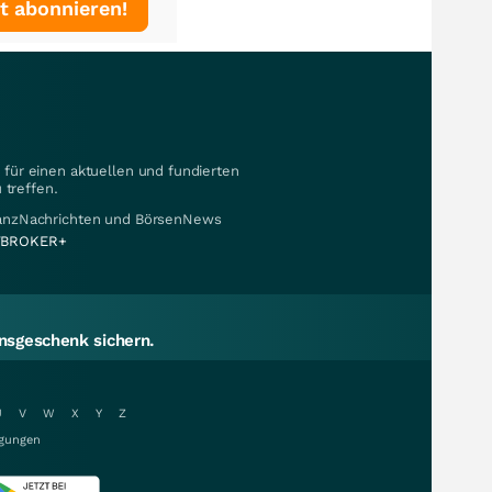
t abonnieren!
für einen aktuellen und fundierten
 treffen.
nanzNachrichten und BörsenNews
BROKER+
sgeschenk sichern.
U
V
W
X
Y
Z
gungen