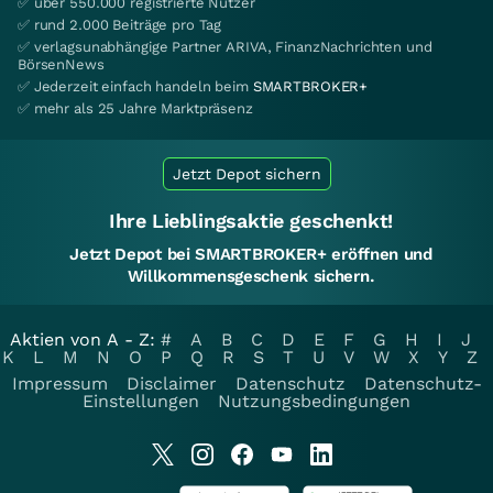
✅ über 550.000 registrierte Nutzer
✅ rund 2.000 Beiträge pro Tag
✅ verlagsunabhängige Partner ARIVA, FinanzNachrichten und
BörsenNews
✅ Jederzeit einfach handeln beim
SMARTBROKER+
✅ mehr als 25 Jahre Marktpräsenz
Jetzt Depot sichern
Ihre Lieblingsaktie geschenkt!
Jetzt Depot bei SMARTBROKER+ eröffnen und
Willkommensgeschenk sichern.
Aktien von A - Z:
#
A
B
C
D
E
F
G
H
I
J
K
L
M
N
O
P
Q
R
S
T
U
V
W
X
Y
Z
Impressum
Disclaimer
Datenschutz
Datenschutz-
Einstellungen
Nutzungsbedingungen