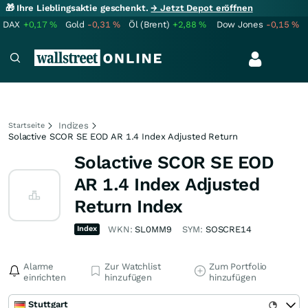
🎁 Ihre Lieblingsaktie geschenkt.
→ Jetzt Depot eröffnen
DAX
+0,17
%
Gold
-0,31
%
Öl (Brent)
+2,88
%
Dow Jones
-0,15
%
Indizes
Startseite
Solactive SCOR SE EOD AR 1.4 Index Adjusted Return
Solactive SCOR SE EOD
AR 1.4 Index Adjusted
Return Index
Index
WKN:
SL0MM9
SYM:
SOSCRE14
Alarme
Zur Watchlist
Zum Portfolio
einrichten
hinzufügen
hinzufügen
Stuttgart