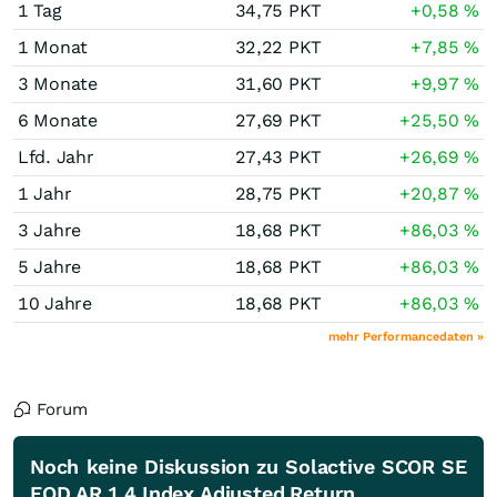
1 Tag
34,75
PKT
+0,58
%
1 Monat
32,22
PKT
+7,85
%
3 Monate
31,60
PKT
+9,97
%
6 Monate
27,69
PKT
+25,50
%
Lfd. Jahr
27,43
PKT
+26,69
%
1 Jahr
28,75
PKT
+20,87
%
3 Jahre
18,68
PKT
+86,03
%
5 Jahre
18,68
PKT
+86,03
%
10 Jahre
18,68
PKT
+86,03
%
mehr Performancedaten »
Forum
Noch keine Diskussion zu Solactive SCOR SE
EOD AR 1.4 Index Adjusted Return