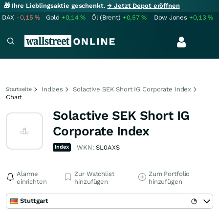
🎁 Ihre Lieblingsaktie geschenkt.
→ Jetzt Depot eröffnen
DAX
-0,15
%
Gold
+0,14
%
Öl (Brent)
+0,57
%
Dow Jones
+0,13
%
Indizes
Solactive SEK Short IG Corporate Index
Startseite
Chart
Solactive SEK Short IG
Corporate Index
Index
WKN:
SL0AXS
Alarme
Zur Watchlist
Zum Portfolio
einrichten
hinzufügen
hinzufügen
Stuttgart