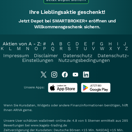
Ihre Lieblingsaktie geschenkt!
Jetzt Depot bei SMARTBROKER+ eröffnen und
Willkommensgeschenk sichern.
Aktien von A - Z:
#
A
B
C
D
E
F
G
H
I
J
K
L
M
N
O
P
Q
R
S
T
U
V
W
X
Y
Z
Impressum
Disclaimer
Datenschutz
Datenschutz-
Einstellungen
Nutzungsbedingungen
Unsere Apps:
Wenn Sie Kursdaten, Widgets oder andere Finanzinformationen benötigen, hilft
Ihnen
ARIVA
gerne.
Unsere User schätzen wallstreet-online.de: 4.8 von 5 Sternen ermittelt aus 285
Bewertungen bei www.kagels-trading.de
Zeitverzögerung der Kursdaten: Deutsche Börsen +15 Min. NASDAQ +15 Min.