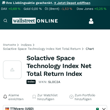
🎁 Ihre Lieblingsaktie geschenkt.
→ Jetzt Depot eröffnen
DAX
+0,69
%
Gold
0,00
%
Öl (Brent)
-1,53
%
Dow Jones
+0,25
%
Indizes
Startseite
Solactive Space Technology Index Net Total Return
Chart
Solactive Space
Technology Index Net
Total Return Index
Index
WKN:
SL0C2A
Alarme
Zur Watchlist
Zum Portfolio
einrichten
hinzufügen
hinzufügen
TTMzero (USD)