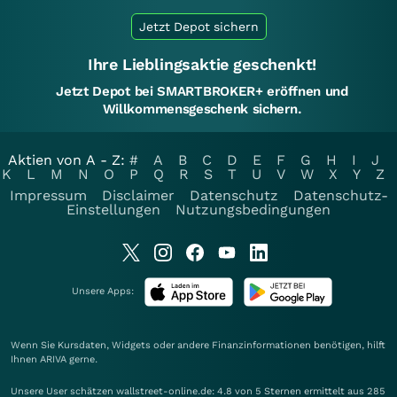
Jetzt Depot sichern
Ihre Lieblingsaktie geschenkt!
Jetzt Depot bei SMARTBROKER+ eröffnen und
Willkommensgeschenk sichern.
Aktien von A - Z:
#
A
B
C
D
E
F
G
H
I
J
K
L
M
N
O
P
Q
R
S
T
U
V
W
X
Y
Z
Impressum
Disclaimer
Datenschutz
Datenschutz-
Einstellungen
Nutzungsbedingungen
Unsere Apps:
Wenn Sie Kursdaten, Widgets oder andere Finanzinformationen benötigen, hilft
Ihnen
ARIVA
gerne.
Unsere User schätzen wallstreet-online.de: 4.8 von 5 Sternen ermittelt aus 285