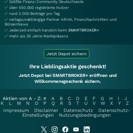
✅ Größte Finanz-Community Deutschlands
✅ über 550.000 registrierte Nutzer
✅ rund 2.000 Beiträge pro Tag
✅ verlagsunabhängige Partner ARIVA, FinanzNachrichten und
BörsenNews
✅ Jederzeit einfach handeln beim
SMARTBROKER+
✅ mehr als 25 Jahre Marktpräsenz
Jetzt Depot sichern
Ihre Lieblingsaktie geschenkt!
Jetzt Depot bei SMARTBROKER+ eröffnen und
Willkommensgeschenk sichern.
Aktien von A - Z:
#
A
B
C
D
E
F
G
H
I
J
K
L
M
N
O
P
Q
R
S
T
U
V
W
X
Y
Z
Impressum
Disclaimer
Datenschutz
Datenschutz-
Einstellungen
Nutzungsbedingungen