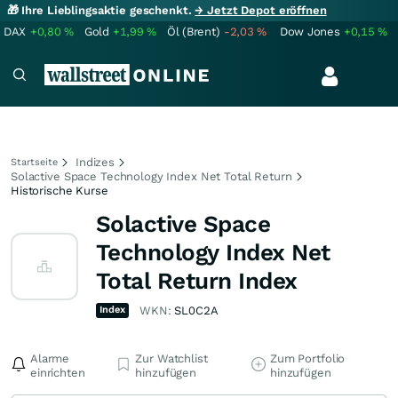
🎁 Ihre Lieblingsaktie geschenkt.
→ Jetzt Depot eröffnen
DAX
+0,80
%
Gold
+1,99
%
Öl (Brent)
-2,03
%
Dow Jones
+0,15
%
Indizes
Startseite
Solactive Space Technology Index Net Total Return
Historische Kurse
Solactive Space
Technology Index Net
Total Return Index
Index
WKN:
SL0C2A
Alarme
Zur Watchlist
Zum Portfolio
einrichten
hinzufügen
hinzufügen