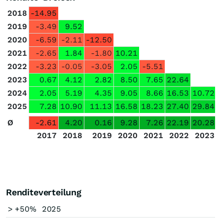
2018
-14.95
2019
-3.49
9.52
2020
-6.59
-2.11
-12.50
2021
-2.65
1.84
-1.80
10.21
2022
-3.23
-0.05
-3.05
2.05
-5.51
2023
0.67
4.12
2.82
8.50
7.65
22.64
2024
2.05
5.19
4.35
9.05
8.66
16.53
10.72
2025
7.28
10.90
11.13
16.58
18.23
27.40
29.84
Ø
-2.61
4.20
0.16
9.28
7.26
22.19
20.28
2017
2018
2019
2020
2021
2022
2023
Renditeverteilung
> +50%
2025