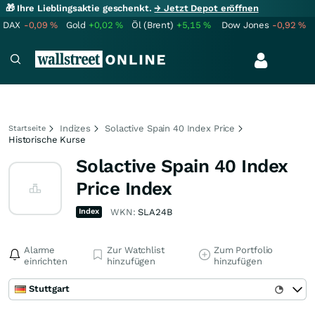
🎁 Ihre Lieblingsaktie geschenkt.
→ Jetzt Depot eröffnen
DAX
-0,09
%
Gold
+0,02
%
Öl (Brent)
+5,15
%
Dow Jones
-0,92
%
Indizes
Solactive Spain 40 Index Price
Startseite
Historische Kurse
Solactive Spain 40 Index
Price Index
Index
WKN:
SLA24B
Alarme
Zur Watchlist
Zum Portfolio
einrichten
hinzufügen
hinzufügen
Stuttgart