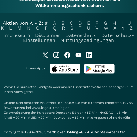
Willkommensgeschenk sichern.
Aktien von A - Z:
#
A
B
C
D
E
F
G
H
I
J
K
L
M
N
O
P
Q
R
S
T
U
V
W
X
Y
Z
Impressum
Disclaimer
Datenschutz
Datenschutz-
Einstellungen
Nutzungsbedingungen
Unsere Apps:
Wenn Sie Kursdaten, Widgets oder andere Finanzinformationen benötigen, hilft
Ihnen
ARIVA
gerne.
Unsere User schätzen wallstreet-online.de: 4.8 von 5 Sternen ermittelt aus 285
Bewertungen bei www.kagels-trading.de
Zeitverzögerung der Kursdaten: Deutsche Börsen +15 Min. NASDAQ +15 Min.
NYSE +20 Min. AMEX +20 Min. Dow Jones +15 Min. Alle Angaben ohne Gewähr.
Copyright © 1998-2026 Smartbroker Holding AG - Alle Rechte vorbehalten.