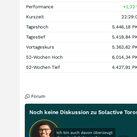
Performance
+1,32
Kurszeit
22:29:
Tageshoch
5.446,18
P
Tagestief
5.419,84
P
Vortageskurs
5.363,62
P
52-Wochen Hoch
6.014,34
P
52-Wochen Tief
4.427,91
P
Forum
Noch keine Diskussion zu Solactive Toros