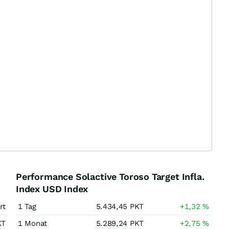
Performance Solactive Toroso Target Infla.
Index USD Index
rt
1 Tag
5.434,45
PKT
+1,32
%
KT
1 Monat
5.289,24
PKT
+2,75
%