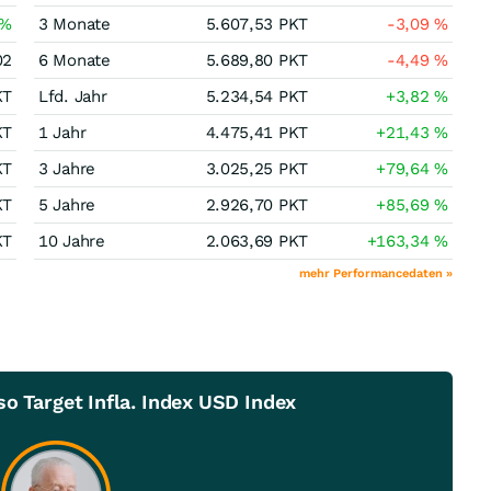
%
3 Monate
5.607,53
PKT
-3,09
%
02
6 Monate
5.689,80
PKT
-4,49
%
KT
Lfd. Jahr
5.234,54
PKT
+3,82
%
KT
1 Jahr
4.475,41
PKT
+21,43
%
KT
3 Jahre
3.025,25
PKT
+79,64
%
KT
5 Jahre
2.926,70
PKT
+85,69
%
KT
10 Jahre
2.063,69
PKT
+163,34
%
mehr Performancedaten »
o Target Infla. Index USD Index