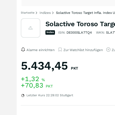
Indizes
Solactive Toroso Target Infla. Index 
Startseite
Solactive Toroso Targ
Index
ISIN:
DE000SLA7TQ4
WKN:
SLA7
Alarme einrichten
Zur Watchlist hinzufügen
Zu
5.434,45
PKT
+1,32
%
+70,83
PKT
Letzter Kurs
22:29:02
Stuttgart