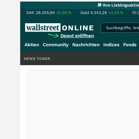
🎁 Ihre Lieblingsakt
DAX
26.355,84
+0,69
%
Gold
4.342,26
+2,40
%
Öl 
Depot eröffnen
Aktien
Community
Nachrichten
Indizes
Fonds
NEWS TICKER