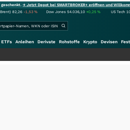
ie geschenkt.
→ Jetzt Depot bei SMARTBROKER+ eröffnen und Willkom
(Brent)
82,26
-1,53
%
Dow Jones
54.036,10
+0,25
%
US Tech 1
ETFs
Anleihen
Derivate
Rohstoffe
Krypto
Devisen
Fest
+++
S