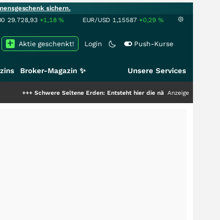
mensgeschenk sichern.
00
29.728,93
+1,18
%
EUR/USD
1,15587
+0,29
%
Aktie geschenkt!
Login
Push-Kurse
zins
Broker-Magazin ✨
Unsere Services
chwere Seltene Erden: Entsteht hier die nächste Milliardenstory?
Anzeige
+++