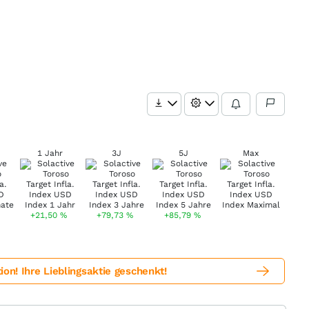
1 Jahr
3J
5J
Max
+21,50
%
+79,73
%
+85,79
%
! Ihre Lieblingsaktie geschenkt!