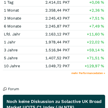
1 Tag
2.414,01
PKT
+0,06
%
1 Monat
2.358,44
PKT
+2,36
%
3 Monate
2.245,43
PKT
+7,51
%
6 Monate
2.245,87
PKT
+7,49
%
Lfd. Jahr
2.163,12
PKT
+11,60
%
1 Jahr
1.978,44
PKT
+22,02
%
3 Jahre
1.516,94
PKT
+59,14
%
5 Jahre
1.407,52
PKT
+71,51
%
10 Jahre
1.049,72
PKT
+129,97
%
mehr Performancedaten »
Forum
Noch keine Diskussion zu Solactive UK Broad
Market UCITS C1 Index (JH NTR)