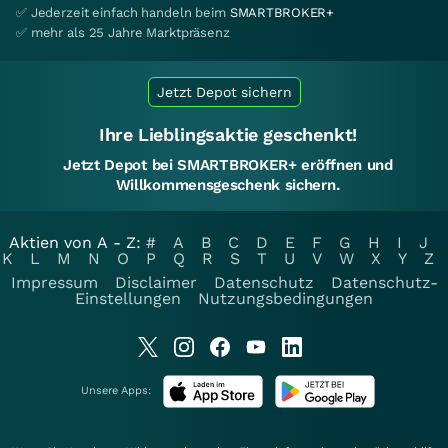
✅ Jederzeit einfach handeln beim
SMARTBROKER+
✅ mehr als 25 Jahre Marktpräsenz
Jetzt Depot sichern
Ihre Lieblingsaktie geschenkt!
Jetzt Depot bei SMARTBROKER+ eröffnen und
Willkommensgeschenk sichern.
Aktien von A - Z:
#
A
B
C
D
E
F
G
H
I
J
K
L
M
N
O
P
Q
R
S
T
U
V
W
X
Y
Z
Impressum
Disclaimer
Datenschutz
Datenschutz-
Einstellungen
Nutzungsbedingungen
Unsere Apps: