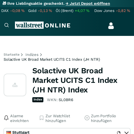
🎁 Ihre Lieblingsaktie geschenkt.
→ Jetzt Depot eröffnen
DAX
-0,08
%
Gold
-0,13
%
Öl (Brent)
+4,07
%
Dow Jones
-0,82
%
Indizes
Startseite
Solactive UK Broad Market UCITS C1 Index (JH NTR)
Solactive UK Broad
Market UCITS C1 Index
(JH NTR) Index
Index
WKN:
SL0BR6
Alarme
Zur Watchlist
Zum Portfolio
einrichten
hinzufügen
hinzufügen
Stuttgart