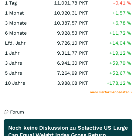
1 Tag
11.091,78
PKT
-0,41
%
1 Monat
10.920,31
PKT
+1,57
%
3 Monate
10.387,57
PKT
+6,78
%
6 Monate
9.928,53
PKT
+11,72
%
Lfd. Jahr
9.726,10
PKT
+14,04
%
1 Jahr
9.311,77
PKT
+19,12
%
3 Jahre
6.941,30
PKT
+59,79
%
5 Jahre
7.264,99
PKT
+52,67
%
10 Jahre
3.988,08
PKT
+178,12
%
mehr Performancedaten »
Forum
Noch keine Diskussion zu Solactive US Large
Cap Equal Weight Index Gross Return