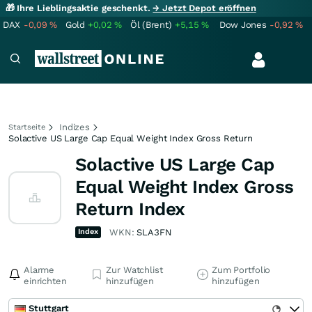
🎁 Ihre Lieblingsaktie geschenkt.
→ Jetzt Depot eröffnen
DAX
-0,09
%
Gold
+0,02
%
Öl (Brent)
+5,15
%
Dow Jones
-0,92
%
Indizes
Startseite
Solactive US Large Cap Equal Weight Index Gross Return
Solactive US Large Cap
Equal Weight Index Gross
Return Index
Index
WKN:
SLA3FN
Alarme
Zur Watchlist
Zum Portfolio
einrichten
hinzufügen
hinzufügen
Stuttgart