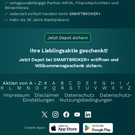
✅ verlagsunabhängige Partner ARIVA, FinanzNachrichten und
BörsenNews
✅ Jederzeit einfach handeln beim
SMARTBROKER+
✅ mehr als 25 Jahre Marktpräsenz
Jetzt Depot sichern
Ihre Lieblingsaktie geschenkt!
Jetzt Depot bei SMARTBROKER+ eröffnen und
Willkommensgeschenk sichern.
Aktien von A - Z:
#
A
B
C
D
E
F
G
H
I
J
K
L
M
N
O
P
Q
R
S
T
U
V
W
X
Y
Z
Impressum
Disclaimer
Datenschutz
Datenschutz-
Einstellungen
Nutzungsbedingungen
Unsere Apps: