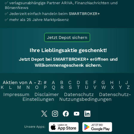
✅ verlagsunabhängige Partner ARIVA, FinanzNachrichten und
BörsenNews
✅ Jederzeit einfach handeln beim
SMARTBROKER+
✅ mehr als 25 Jahre Marktpräsenz
Jetzt Depot sichern
Ihre Lieblingsaktie geschenkt!
Jetzt Depot bei SMARTBROKER+ eröffnen und
Willkommensgeschenk sichern.
Aktien von A - Z:
#
A
B
C
D
E
F
G
H
I
J
K
L
M
N
O
P
Q
R
S
T
U
V
W
X
Y
Z
Impressum
Disclaimer
Datenschutz
Datenschutz-
Einstellungen
Nutzungsbedingungen
Unsere Apps: