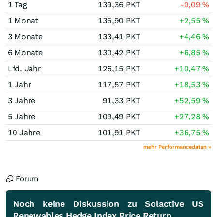
1 Tag
139,36
PKT
-0,09
%
1 Monat
135,90
PKT
+2,55
%
3 Monate
133,41
PKT
+4,46
%
6 Monate
130,42
PKT
+6,85
%
Lfd. Jahr
126,15
PKT
+10,47
%
1 Jahr
117,57
PKT
+18,53
%
3 Jahre
91,33
PKT
+52,59
%
5 Jahre
109,49
PKT
+27,28
%
10 Jahre
101,91
PKT
+36,75
%
mehr Performancedaten »
Forum
Noch keine Diskussion zu Solactive US
Renewables Hedge Index Price Return