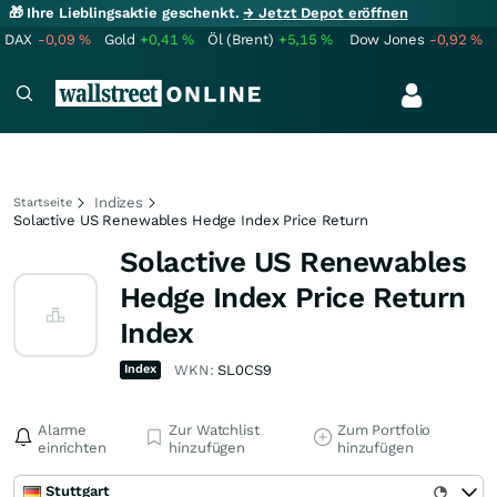
🎁 Ihre Lieblingsaktie geschenkt.
→ Jetzt Depot eröffnen
DAX
-0,09
%
Gold
+0,41
%
Öl (Brent)
+5,15
%
Dow Jones
-0,92
%
Indizes
Startseite
Solactive US Renewables Hedge Index Price Return
Solactive US Renewables
Hedge Index Price Return
Index
Index
WKN:
SL0CS9
Alarme
Zur Watchlist
Zum Portfolio
einrichten
hinzufügen
hinzufügen
Stuttgart