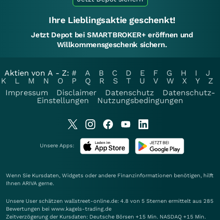
Ihre Lieblingsaktie geschenkt!
Jetzt Depot bei SMARTBROKER+ eröffnen und
Willkommensgeschenk sichern.
Aktien von A - Z:
#
A
B
C
D
E
F
G
H
I
J
K
L
M
N
O
P
Q
R
S
T
U
V
W
X
Y
Z
Impressum
Disclaimer
Datenschutz
Datenschutz-
Einstellungen
Nutzungsbedingungen
Unsere Apps:
Wenn Sie Kursdaten, Widgets oder andere Finanzinformationen benötigen, hilft
Ihnen
ARIVA
gerne.
Unsere User schätzen wallstreet-online.de: 4.8 von 5 Sternen ermittelt aus 285
Bewertungen bei www.kagels-trading.de
Zeitverzögerung der Kursdaten: Deutsche Börsen +15 Min. NASDAQ +15 Min.