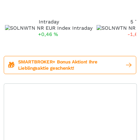
Intraday
5 T
+0,46
%
-1,6
SMARTBROKER+ Bonus Aktion! Ihre
🎁
Lieblingsaktie geschenkt!