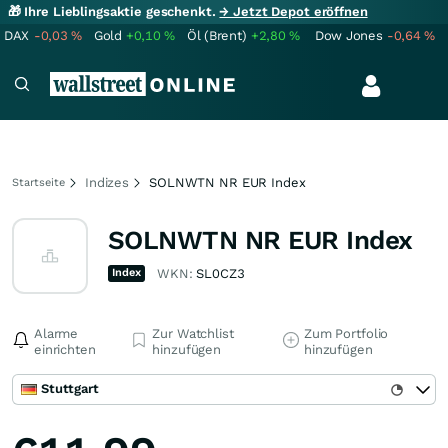
🎁 Ihre Lieblingsaktie geschenkt.
→ Jetzt Depot eröffnen
DAX
-0,03
%
Gold
+0,10
%
Öl (Brent)
+2,80
%
Dow Jones
-0,64
%
Indizes
SOLNWTN NR EUR Index
Startseite
SOLNWTN NR EUR Index
Index
WKN:
SL0CZ3
Alarme
Zur Watchlist
Zum Portfolio
einrichten
hinzufügen
hinzufügen
Stuttgart