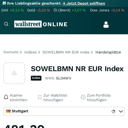
🎁 Ihre Lieblingsaktie geschenkt.
→ Jetzt Depot eröffnen
DAX
+0,12
%
Gold
-0,20
%
Öl (Brent)
+3,07
%
Dow Jones
-0,14
%
Indizes
SOWELBMN NR EUR Index
Handelsplätze
Startseite
SOWELBMN NR EUR Index
Index
WKN:
SL0AWV
Alarme
Zur Watchlist
Zum Portfolio
einrichten
hinzufügen
hinzufügen
Stuttgart