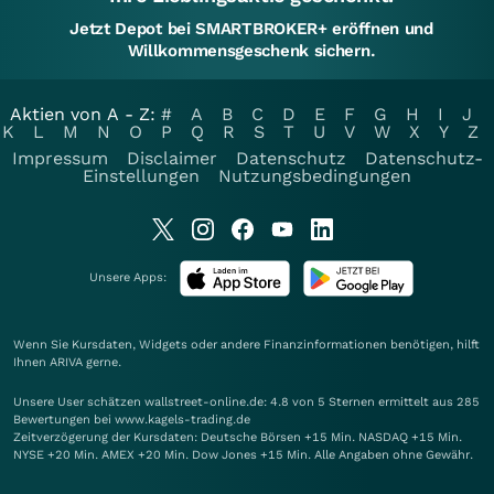
Jetzt Depot bei SMARTBROKER+ eröffnen und
Willkommensgeschenk sichern.
Aktien von A - Z:
#
A
B
C
D
E
F
G
H
I
J
K
L
M
N
O
P
Q
R
S
T
U
V
W
X
Y
Z
Impressum
Disclaimer
Datenschutz
Datenschutz-
Einstellungen
Nutzungsbedingungen
Unsere Apps:
Wenn Sie Kursdaten, Widgets oder andere Finanzinformationen benötigen, hilft
Ihnen
ARIVA
gerne.
Unsere User schätzen wallstreet-online.de: 4.8 von 5 Sternen ermittelt aus 285
Bewertungen bei www.kagels-trading.de
Zeitverzögerung der Kursdaten: Deutsche Börsen +15 Min. NASDAQ +15 Min.
NYSE +20 Min. AMEX +20 Min. Dow Jones +15 Min. Alle Angaben ohne Gewähr.