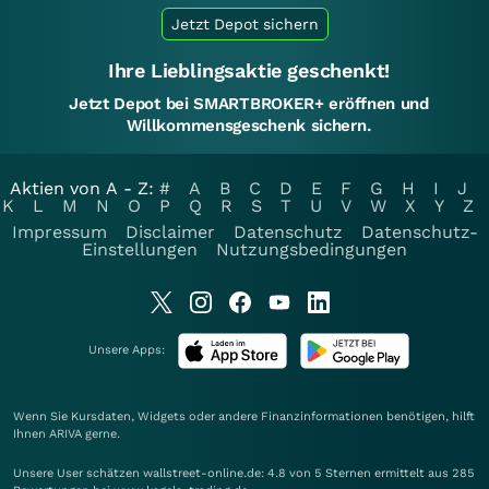
Jetzt Depot sichern
Ihre Lieblingsaktie geschenkt!
Jetzt Depot bei SMARTBROKER+ eröffnen und
Willkommensgeschenk sichern.
Aktien von A - Z:
#
A
B
C
D
E
F
G
H
I
J
K
L
M
N
O
P
Q
R
S
T
U
V
W
X
Y
Z
Impressum
Disclaimer
Datenschutz
Datenschutz-
Einstellungen
Nutzungsbedingungen
Unsere Apps:
Wenn Sie Kursdaten, Widgets oder andere Finanzinformationen benötigen, hilft
Ihnen
ARIVA
gerne.
Unsere User schätzen wallstreet-online.de: 4.8 von 5 Sternen ermittelt aus 285