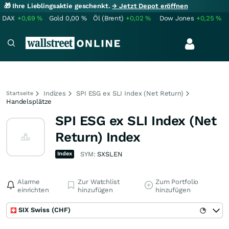
🎁 Ihre Lieblingsaktie geschenkt.
→ Jetzt Depot eröffnen
DAX
+0,69
%
Gold
0,00
%
Öl (Brent)
+0,02
%
Dow Jones
+0,25
%
Indizes
SPI ESG ex SLI Index (Net Return)
Startseite
Handelsplätze
SPI ESG ex SLI Index (Net
Return) Index
Index
SYM:
SXSLEN
Alarme
Zur Watchlist
Zum Portfolio
einrichten
hinzufügen
hinzufügen
SIX Swiss (CHF)