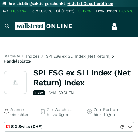
🎁 Ihre Lieblingsaktie geschenkt.
→ Jetzt Depot eröffnen
DAX
+0,69
%
Gold
0,00
%
Öl (Brent)
+0,02
%
Dow Jones
+0,25
%
Indizes
SPI ESG ex SLI Index (Net Return)
Startseite
Handelsplätze
SPI ESG ex SLI Index (Net
Return) Index
Index
SYM:
SXSLEN
Alarme
Zur Watchlist
Zum Portfolio
einrichten
hinzufügen
hinzufügen
SIX Swiss (CHF)