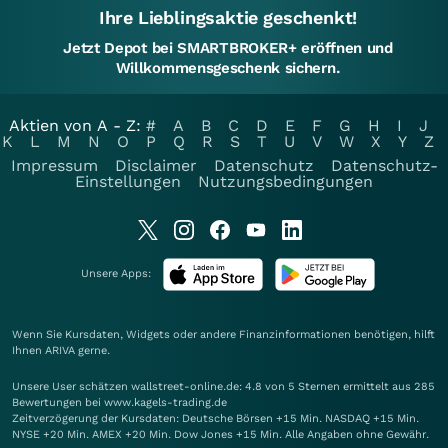
Ihre Lieblingsaktie geschenkt!
Jetzt Depot bei SMARTBROKER+ eröffnen und
Willkommensgeschenk sichern.
Aktien von A - Z:
#
A
B
C
D
E
F
G
H
I
J
K
L
M
N
O
P
Q
R
S
T
U
V
W
X
Y
Z
Impressum
Disclaimer
Datenschutz
Datenschutz-
Einstellungen
Nutzungsbedingungen
Unsere Apps:
Wenn Sie Kursdaten, Widgets oder andere Finanzinformationen benötigen, hilft
Ihnen
ARIVA
gerne.
Unsere User schätzen wallstreet-online.de: 4.8 von 5 Sternen ermittelt aus 285
Bewertungen bei www.kagels-trading.de
Zeitverzögerung der Kursdaten: Deutsche Börsen +15 Min. NASDAQ +15 Min.
NYSE +20 Min. AMEX +20 Min. Dow Jones +15 Min. Alle Angaben ohne Gewähr.