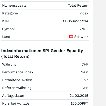
Namenszusatz
Total Return
Kategorie
Index
ISIN
CH0594511914
Symbol
SPIGT
Land
Schweiz
Indexinformationen SPI Gender Equality
(Total Return)
Währung
CHF
Performance Index
Nein
Enthaltene Aktien
27
Referenzwährung
CHF
Auflagedatum
21.03.2015
Kurs bei Auflage
100,00
PKT