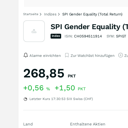
Indizes
SPI Gender Equality (Total Return)
Startseite
SPI Gender Equality (
Index
ISIN:
CH0594511914
SYM:
SPIGT
Alarme einrichten
Zur Watchlist hinzufügen
Zu
268,85
PKT
+0,56
+1,50
%
PKT
Letzter Kurs
17:30:53
SIX Swiss (CHF)
Land
Enthaltene Aktien