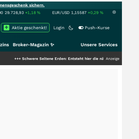
mensgeschenk sichern.
00
29.728,93
+1,18
%
EUR/USD
1,15587
+0,29
%
Aktie geschenkt!
Login
Push-Kurse
zins
Broker-Magazin ✨
Unsere Services
chwere Seltene Erden: Entsteht hier die nächste Milliardenstory?
Anzeige
+++