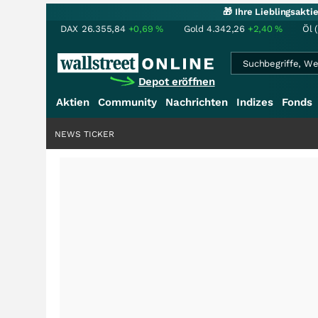
🎁 Ihre Lieblingsakt
DAX
26.355,84
+0,69
%
Gold
4.342,26
+2,40
%
Öl 
Depot eröffnen
Aktien
Community
Nachrichten
Indizes
Fonds
NEWS TICKER