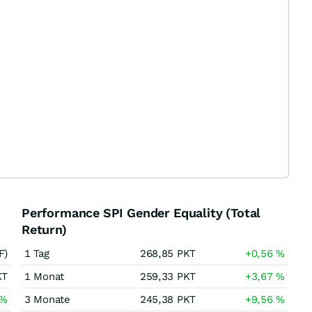
Performance SPI Gender Equality (Total
Return)
F)
1 Tag
268,85
PKT
+0,56
%
KT
1 Monat
259,33
PKT
+3,67
%
%
3 Monate
245,38
PKT
+9,56
%