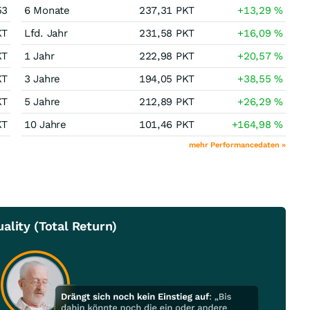
53
6 Monate
237,31
PKT
+13,29
%
KT
Lfd. Jahr
231,58
PKT
+16,09
%
KT
1 Jahr
222,98
PKT
+20,57
%
KT
3 Jahre
194,05
PKT
+38,55
%
KT
5 Jahre
212,89
PKT
+26,29
%
KT
10 Jahre
101,46
PKT
+164,98
%
mehr Performancedaten »
ality (Total Return)