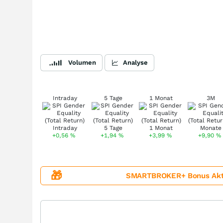
Volumen
Analyse
Intraday
5 Tage
1 Monat
3M
+0,56
%
+1,94
%
+3,99
%
+9,90
%
🎁
SMARTBROKER+ Bonus Aktion