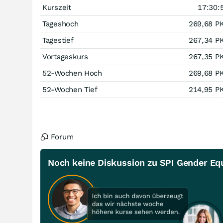
Kurszeit
17:30:
Tageshoch
269,68
P
Tagestief
267,34
P
Vortageskurs
267,35
P
52-Wochen Hoch
269,68
P
52-Wochen Tief
214,95
P
Forum
Noch keine Diskussion zu SPI Gender Equ