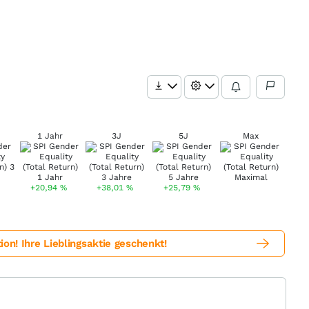
1 Jahr
3J
5J
Max
+20,94
%
+38,01
%
+25,79
%
! Ihre Lieblingsaktie geschenkt!