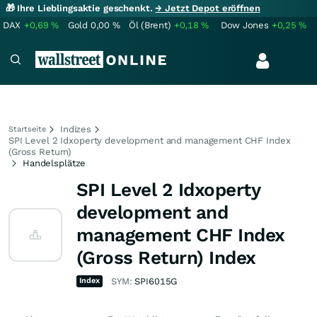
🎁 Ihre Lieblingsaktie geschenkt.
→ Jetzt Depot eröffnen
DAX
+0,69
%
Gold
0,00
%
Öl (Brent)
+0,18
%
Dow Jones
+0,25
%
Indizes
Startseite
SPI Level 2 Idxoperty development and management CHF Index
(Gross Return)
Handelsplätze
SPI Level 2 Idxoperty
development and
management CHF Index
(Gross Return) Index
Index
SYM:
SPI6015G