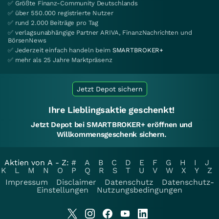
✅ Größte Finanz-Community Deutschlands
✅ über 550.000 registrierte Nutzer
✅ rund 2.000 Beiträge pro Tag
✅ verlagsunabhängige Partner ARIVA, FinanzNachrichten und
BörsenNews
✅ Jederzeit einfach handeln beim
SMARTBROKER+
✅ mehr als 25 Jahre Marktpräsenz
Jetzt Depot sichern
Ihre Lieblingsaktie geschenkt!
Jetzt Depot bei SMARTBROKER+ eröffnen und
Willkommensgeschenk sichern.
Aktien von A - Z:
#
A
B
C
D
E
F
G
H
I
J
K
L
M
N
O
P
Q
R
S
T
U
V
W
X
Y
Z
Impressum
Disclaimer
Datenschutz
Datenschutz-
Einstellungen
Nutzungsbedingungen