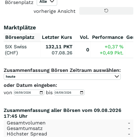
Alle
Börsenplatz
vorherige Ansicht
Marktplätze
Börsenplatz
Letzter Kurs
Vol.
Performance
Ges
SIX Swiss
132,11
PKT
+0,37
%
0
(CHF)
07.08.26
+0,49
Pkt.
Zusammenfassung Börsen Zeitraum auswählen:
heute
oder Datum eingeben:
von
bis
Zusammenfassung aller Börsen vom 09.08.2026
17:45 Uhr
Gesamtvolumen
-
Gesamtumsatz
-
Höchster Spread
-