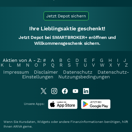
Jetzt Depot sichern
Ihre Lieblingsaktie geschenkt!
Jetzt Depot bei SMARTBROKER+ eröffnen und
Willkommensgeschenk sichern.
Aktien von A - Z:
#
A
B
C
D
E
F
G
H
I
J
K
L
M
N
O
P
Q
R
S
T
U
V
W
X
Y
Z
Impressum
Disclaimer
Datenschutz
Datenschutz-
Einstellungen
Nutzungsbedingungen
Unsere Apps:
Wenn Sie Kursdaten, Widgets oder andere Finanzinformationen benötigen, hilft
Ihnen
ARIVA
gerne.