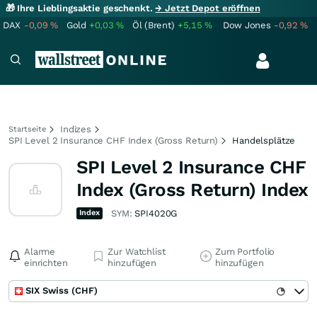
🎁 Ihre Lieblingsaktie geschenkt.
→ Jetzt Depot eröffnen
DAX
-0,09
%
Gold
+0,03
%
Öl (Brent)
+5,15
%
Dow Jones
-0,92
%
Indizes
Startseite
SPI Level 2 Insurance CHF Index (Gross Return)
Handelsplätze
SPI Level 2 Insurance CHF
Index (Gross Return) Index
Index
SYM:
SPI4020G
Alarme
Zur Watchlist
Zum Portfolio
einrichten
hinzufügen
hinzufügen
SIX Swiss (CHF)