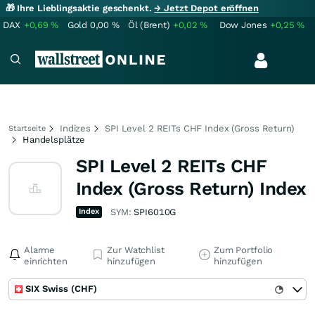
🎁 Ihre Lieblingsaktie geschenkt.
→ Jetzt Depot eröffnen
DAX
+0,69
%
Gold
0,00
%
Öl (Brent)
+0,02
%
Dow Jones
+0,25
%
Indizes
SPI Level 2 REITs CHF Index (Gross Return)
Startseite
Handelsplätze
SPI Level 2 REITs CHF
Index (Gross Return) Index
Index
SYM:
SPI6010G
Alarme
Zur Watchlist
Zum Portfolio
einrichten
hinzufügen
hinzufügen
SIX Swiss (CHF)