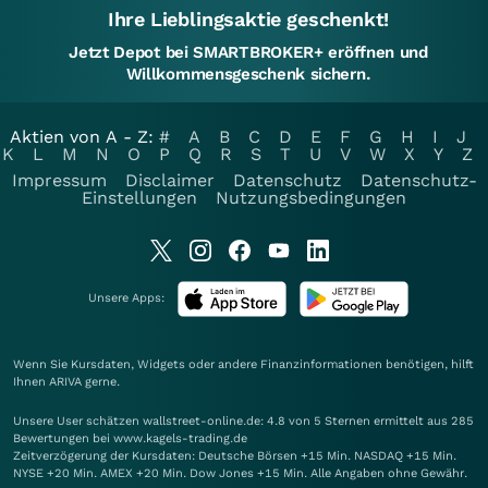
Ihre Lieblingsaktie geschenkt!
Jetzt Depot bei SMARTBROKER+ eröffnen und
Willkommensgeschenk sichern.
Aktien von A - Z:
#
A
B
C
D
E
F
G
H
I
J
K
L
M
N
O
P
Q
R
S
T
U
V
W
X
Y
Z
Impressum
Disclaimer
Datenschutz
Datenschutz-
Einstellungen
Nutzungsbedingungen
Unsere Apps:
Wenn Sie Kursdaten, Widgets oder andere Finanzinformationen benötigen, hilft
Ihnen
ARIVA
gerne.
Unsere User schätzen wallstreet-online.de: 4.8 von 5 Sternen ermittelt aus 285
Bewertungen bei www.kagels-trading.de
Zeitverzögerung der Kursdaten: Deutsche Börsen +15 Min. NASDAQ +15 Min.
NYSE +20 Min. AMEX +20 Min. Dow Jones +15 Min. Alle Angaben ohne Gewähr.