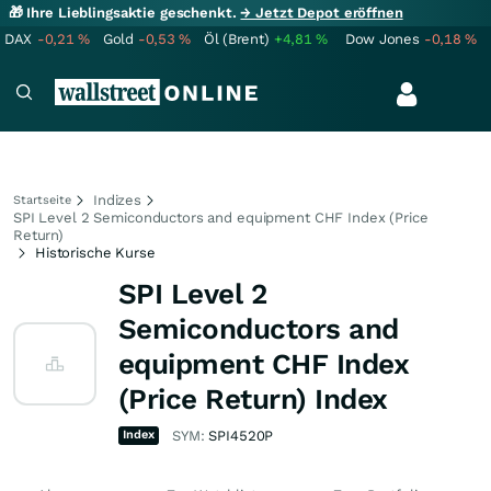
🎁 Ihre Lieblingsaktie geschenkt.
→ Jetzt Depot eröffnen
DAX
-0,21
%
Gold
-0,53
%
Öl (Brent)
+4,81
%
Dow Jones
-0,18
%
Indizes
Startseite
SPI Level 2 Semiconductors and equipment CHF Index (Price
Return)
Historische Kurse
SPI Level 2
Semiconductors and
equipment CHF Index
(Price Return) Index
Index
SYM:
SPI4520P