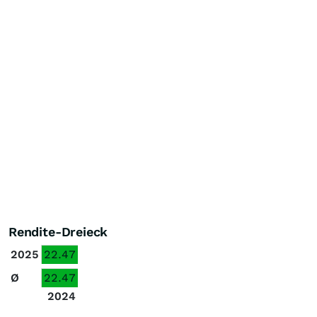
Rendite-Dreieck
2025
22.47
Ø
22.47
2024