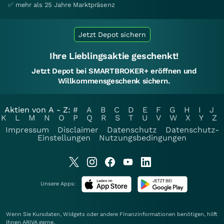
✅ mehr als 25 Jahre Marktpräsenz
Jetzt Depot sichern
Ihre Lieblingsaktie geschenkt!
Jetzt Depot bei SMARTBROKER+ eröffnen und
Willkommensgeschenk sichern.
Aktien von A - Z:
#
A
B
C
D
E
F
G
H
I
J
K
L
M
N
O
P
Q
R
S
T
U
V
W
X
Y
Z
Impressum
Disclaimer
Datenschutz
Datenschutz-
Einstellungen
Nutzungsbedingungen
Unsere Apps:
Wenn Sie Kursdaten, Widgets oder andere Finanzinformationen benötigen, hilft
Ihnen
ARIVA
gerne.