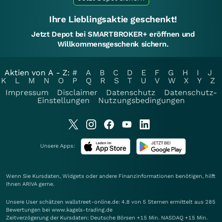
Ihre Lieblingsaktie geschenkt!
Jetzt Depot bei SMARTBROKER+ eröffnen und
Willkommensgeschenk sichern.
Aktien von A - Z:
#
A
B
C
D
E
F
G
H
I
J
K
L
M
N
O
P
Q
R
S
T
U
V
W
X
Y
Z
Impressum
Disclaimer
Datenschutz
Datenschutz-
Einstellungen
Nutzungsbedingungen
Unsere Apps:
Wenn Sie Kursdaten, Widgets oder andere Finanzinformationen benötigen, hilft
Ihnen
ARIVA
gerne.
Unsere User schätzen wallstreet-online.de: 4.8 von 5 Sternen ermittelt aus 285
Bewertungen bei www.kagels-trading.de
Zeitverzögerung der Kursdaten: Deutsche Börsen +15 Min. NASDAQ +15 Min.