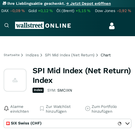
🎁 Ihre Lieblingsaktie geschenkt.
→ Jetzt Depot eröffnen
DAX
-0,09
%
Gold
+0,12
%
Öl (Brent)
+5,15
%
Dow Jones
-0,92
%
Indizes
SPI Mid Index (Net Return)
Chart
Startseite
SPI Mid Index (Net Return)
Index
Index
SYM:
SMCIXN
Alarme
Zur Watchlist
Zum Portfolio
einrichten
hinzufügen
hinzufügen
SIX Swiss (CHF)