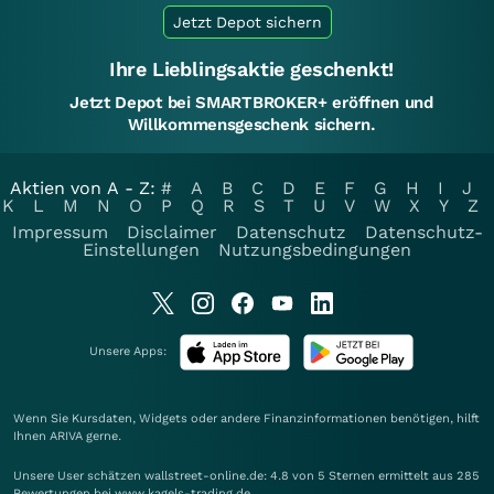
Jetzt Depot sichern
Ihre Lieblingsaktie geschenkt!
Jetzt Depot bei SMARTBROKER+ eröffnen und
Willkommensgeschenk sichern.
Aktien von A - Z:
#
A
B
C
D
E
F
G
H
I
J
K
L
M
N
O
P
Q
R
S
T
U
V
W
X
Y
Z
Impressum
Disclaimer
Datenschutz
Datenschutz-
Einstellungen
Nutzungsbedingungen
Unsere Apps:
Wenn Sie Kursdaten, Widgets oder andere Finanzinformationen benötigen, hilft
Ihnen
ARIVA
gerne.
Unsere User schätzen wallstreet-online.de: 4.8 von 5 Sternen ermittelt aus 285
Bewertungen bei www.kagels-trading.de