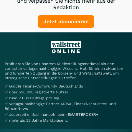
und verpassen Sie nichts mehr aus der
Redaktion
Jetzt abonnieren!
Profitieren Sie von unserem Alleinstellungsmerkmal als den
zentralen verlagsunabhängigen Wissens-Hub für einen aktuellen
und fundierten Zugang in die Börsen- und Wirtschaftswelt, um
strategische Entscheidungen zu treffen.
✅ Größte Finanz-Community Deutschlands
✅ über 550.000 registrierte Nutzer
✅ rund 2.000 Beiträge pro Tag
✅ verlagsunabhängige Partner ARIVA, FinanzNachrichten und
BörsenNews
✅ Jederzeit einfach handeln beim
SMARTBROKER+
✅ mehr als 25 Jahre Marktpräsenz