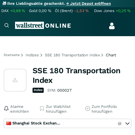
🎁 Ihre Lieblingsaktie geschenkt.
→ Jetzt Depot eröffnen
DAX
+0,69
%
Gold
0,00
%
Öl (Brent)
-1,53
%
Dow Jones
+0,25
%
Indizes
SSE 180 Transportation Index
Chart
Startseite
SSE 180 Transportation
Index
Index
SYM:
000027
Alarme
Zur Watchlist
Zum Portfolio
einrichten
hinzufügen
hinzufügen
Shanghai Stock Exchange