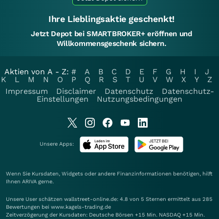
Ihre Lieblingsaktie geschenkt!
Jetzt Depot bei SMARTBROKER+ eröffnen und
Willkommensgeschenk sichern.
Aktien von A - Z:
#
A
B
C
D
E
F
G
H
I
J
K
L
M
N
O
P
Q
R
S
T
U
V
W
X
Y
Z
Impressum
Disclaimer
Datenschutz
Datenschutz-
Einstellungen
Nutzungsbedingungen
Unsere Apps:
Wenn Sie Kursdaten, Widgets oder andere Finanzinformationen benötigen, hilft
Ihnen
ARIVA
gerne.
Unsere User schätzen wallstreet-online.de: 4.8 von 5 Sternen ermittelt aus 285
Bewertungen bei www.kagels-trading.de
Zeitverzögerung der Kursdaten: Deutsche Börsen +15 Min. NASDAQ +15 Min.