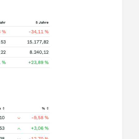
Jahr
5 Jahre
3
%
-34,11
%
,53
15.177,82
,22
8.240,12
1
%
+23,89
%
h
%
10
-9,58
%
53
+3,06
%
38
-12,70
%