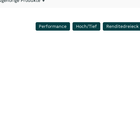
ugehörige Produkte
Performance
Hoch/Tief
Renditedreieck