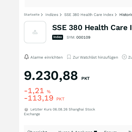
Indizes
SSE 380 Health Care Index
Histor
Startseite
SSE 380 Health Care 
Index
SYM:
000109
Alarme einrichten
Zur Watchlist hinzufügen
Zu
9.230,88
PKT
-1,21
%
-113,19
PKT
Letzter Kurs
06.08.26
Shanghai Stock
Exchange