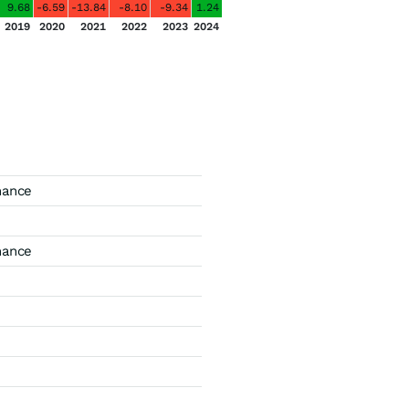
9.68
-6.59
-13.84
-8.10
-9.34
1.24
2019
2020
2021
2022
2023
2024
mance
mance