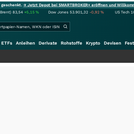
ie geschenkt.
→ Jetzt Depot bei SMARTBROKER+ eröffnen und Willkom
(Brent)
83,54
+5,15
%
Dow Jones
53.901,32
-0,92
%
US Tech 1
ETFs
Anleihen
Derivate
Rohstoffe
Krypto
Devisen
Fest