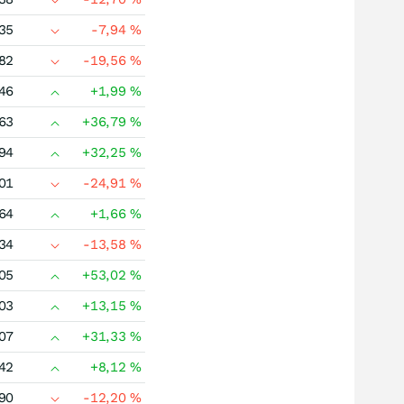
35
-7,94
%
82
-19,56
%
46
+1,99
%
63
+36,79
%
94
+32,25
%
01
-24,91
%
64
+1,66
%
34
-13,58
%
05
+53,02
%
03
+13,15
%
07
+31,33
%
42
+8,12
%
90
-12,20
%