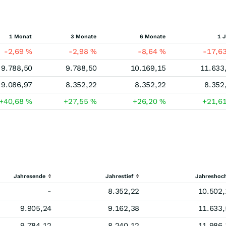
1 Monat
3 Monate
6 Monate
1 
-2,69
%
-2,98
%
-8,64
%
-17,6
9.788,50
9.788,50
10.169,15
11.633
9.086,97
8.352,22
8.352,22
8.352
+40,68
%
+27,55
%
+26,20
%
+21,6
Jahresende
Jahrestief
Jahreshoc
-
8.352,22
10.502,
9.905,24
9.162,38
11.633,
9.784,12
8.240,12
11.986,