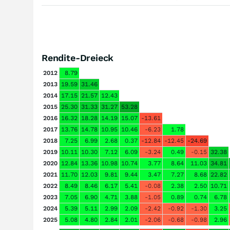
Rendite-Dreieck
2012
8.79
2013
19.59
31.46
2014
17.15
21.57
12.43
2015
25.30
31.33
31.27
53.28
2016
16.32
18.28
14.19
15.07
-13.61
2017
13.76
14.78
10.95
10.46
-6.23
1.78
2018
7.25
6.99
2.68
0.37
-12.84
-12.45
-24.69
2019
10.11
10.30
7.12
6.09
-3.24
0.49
-0.15
32.38
2020
12.84
13.36
10.98
10.74
3.77
8.64
11.03
34.81
2021
11.70
12.03
9.81
9.44
3.47
7.27
8.68
22.82
2022
8.49
8.46
6.17
5.41
-0.08
2.38
2.50
10.71
2023
7.05
6.90
4.71
3.88
-1.05
0.89
0.74
6.78
2024
5.39
5.11
2.99
2.09
-2.42
-0.92
-1.30
3.25
2025
5.08
4.80
2.84
2.01
-2.06
-0.68
-0.98
2.96