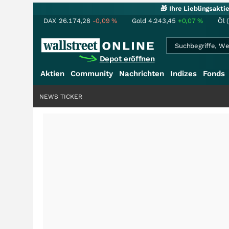
🎁 Ihre Lieblingsakt
DAX
26.174,28
-0,09
%
Gold
4.243,45
+0,07
%
Öl 
Depot eröffnen
Aktien
Community
Nachrichten
Indizes
Fonds
NEWS TICKER