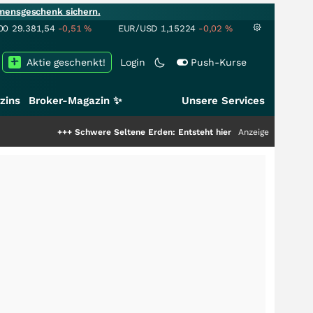
mensgeschenk sichern.
00
29.381,54
-0,51
%
EUR/USD
1,15224
-0,02
%
Aktie geschenkt!
Login
Push-Kurse
zins
Broker-Magazin ✨
Unsere Services
+++
Schwere Seltene Erden: Entsteht hier die nächste Milliardenstory?
Anzeige
++