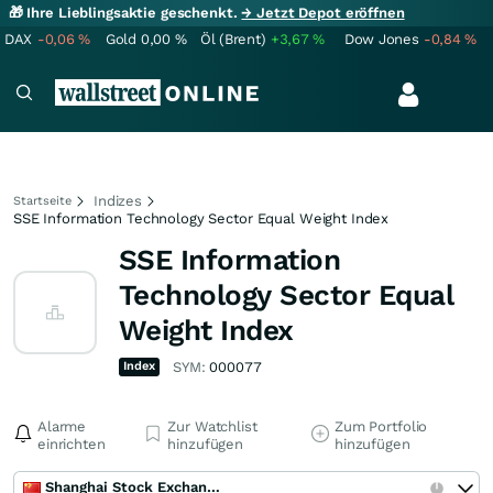
🎁 Ihre Lieblingsaktie geschenkt.
→ Jetzt Depot eröffnen
DAX
-0,06
%
Gold
0,00
%
Öl (Brent)
+3,67
%
Dow Jones
-0,84
%
Indizes
Startseite
SSE Information Technology Sector Equal Weight Index
SSE Information
Technology Sector Equal
Weight Index
Index
SYM:
000077
Alarme
Zur Watchlist
Zum Portfolio
einrichten
hinzufügen
hinzufügen
Shanghai Stock Exchange