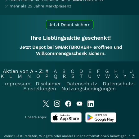
✅ mehr als 25 Jahre Marktpräsenz
Jetzt Depot sichern
Ihre Lieblingsaktie geschenkt!
Jetzt Depot bei SMARTBROKER+ eröffnen und
Willkommensgeschenk sichern.
Aktien von A - Z:
#
A
B
C
D
E
F
G
H
I
J
K
L
M
N
O
P
Q
R
S
T
U
V
W
X
Y
Z
Impressum
Disclaimer
Datenschutz
Datenschutz-
Einstellungen
Nutzungsbedingungen
Unsere Apps:
Wenn Sie Kursdaten, Widgets oder andere Finanzinformationen benötigen, hilft