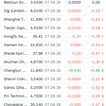
Bestsun Energy (A)
3,4200
07.08.26
0,0000
0,00
Dlg Exhibitions & Events Limited Registered (A)
8,0100
07.08.26
-0,0200
-0,25
Shanghai Tongji Science & Technology Industrial (A)
11,990
07.08.26
-0,060
-0,50
Tianjin Capital Environmental Protection Group (A)
5,5200
07.08.26
-0,0100
-0,18
Hongfa Technology (A)
35,41
07.08.26
-0,14
-0,39
Xiamen International Airport (A)
14,630
07.08.26
-0,080
-0,54
Shede Spirits Ltd. Registered (A)
37,98
07.08.26
-0,18
-0,47
Wuchan Zhongda Group (A)
4,9700
07.08.26
-0,0500
-1,00
Chengtun Mining Group (A)
11,840
07.08.26
+0,440
+3,86
Shanxi Coking (A)
3,5400
07.08.26
-0,0800
-2,21
Gansu Qilianshan Cement Group (A)
5,2000
07.08.26
-0,0800
-1,52
Pci Technology Group Ltd. Registered (A)
4,7500
07.08.26
-0,1000
-2,06
Chongqing Department Store (A)
20,140
07.08.26
-0,300
-1,47