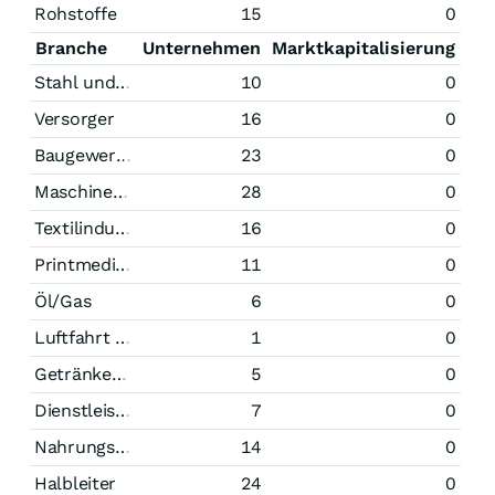
Rohstoffe
15
0
Branche
Unternehmen
Marktkapitalisierung
Stahl und Bergbau
10
0
Versorger
16
0
Baugewerbe
23
0
Maschinenbau
28
0
Textilindustrie
16
0
Printmedien
11
0
Öl/Gas
6
0
Luftfahrt und Raumfahrt
1
0
Getränke/Tabak
5
0
Dienstleistungen
7
0
Nahrungsmittel
14
0
Halbleiter
24
0