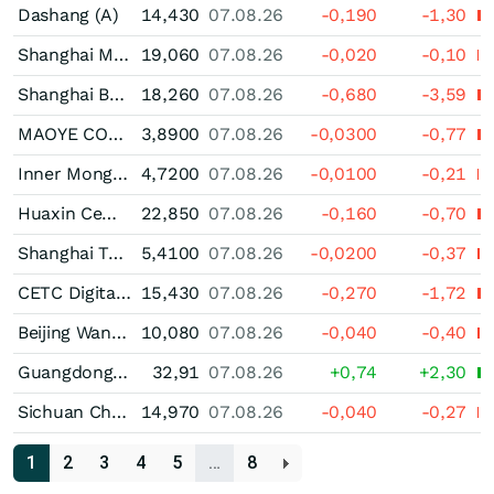
Dashang (A)
14,430
07.08.26
-0,190
-1,30
Shanghai Mechanical & Electrical Industry (A)
19,060
07.08.26
-0,020
-0,10
Shanghai Baosight Software (A)
18,260
07.08.26
-0,680
-3,59
MAOYE COMMERCIAL (A)
3,8900
07.08.26
-0,0300
-0,77
Inner Mongolia Mengdian Huaneng Thermal Power Ltd (A)
4,7200
07.08.26
-0,0100
-0,21
Huaxin Cement (A)
22,850
07.08.26
-0,160
-0,70
Shanghai Tunnel Engineering (A)
5,4100
07.08.26
-0,0200
-0,37
CETC Digital Technology Ltd. Registered (A)
15,430
07.08.26
-0,270
-1,72
Beijing Wangfujing Department Store (Group) (A)
10,080
07.08.26
-0,040
-0,40
Guangdong HEC Technology Holding (A)
32,91
07.08.26
+0,74
+2,30
Sichuan Chuantou Energy (A)
14,970
07.08.26
-0,040
-0,27
1
2
3
4
5
…
8