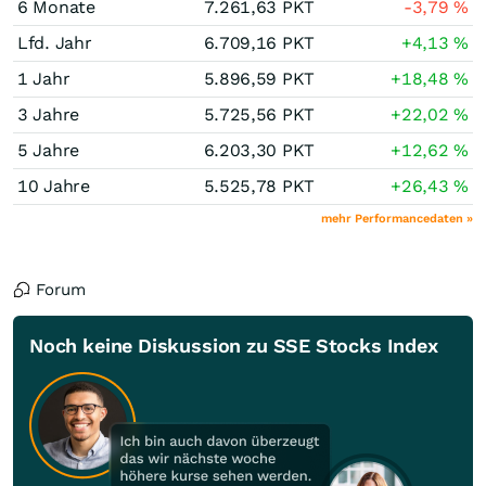
6 Monate
7.261,63
PKT
-3,79
%
Lfd. Jahr
6.709,16
PKT
+4,13
%
1 Jahr
5.896,59
PKT
+18,48
%
3 Jahre
5.725,56
PKT
+22,02
%
5 Jahre
6.203,30
PKT
+12,62
%
10 Jahre
5.525,78
PKT
+26,43
%
mehr Performancedaten »
Forum
Noch keine Diskussion zu SSE Stocks Index