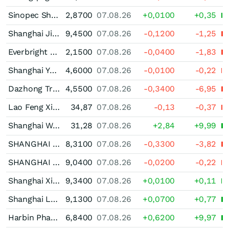
Sinopec Shanghai Petrochemical (A)
2,8700
07.08.26
+0,0100
+0,35
Shanghai Jinqiao Export Processing Zone Development (A)
9,4500
07.08.26
-0,1200
-1,25
Everbright Jiabao Ltd. Registered (A)
2,1500
07.08.26
-0,0400
-1,83
Shanghai Yuyuan Tourist Mart (Group) Ltd. Registered (A)
4,6000
07.08.26
-0,0100
-0,22
Dazhong Transportation (Group) (A)
4,5500
07.08.26
-0,3400
-6,95
Lao Feng Xiang (A)
34,87
07.08.26
-0,13
-0,37
Shanghai Wanye Enterprises (A)
31,28
07.08.26
+2,84
+9,99
SHANGHAI HUAYI GROUP LTD (A)
8,3100
07.08.26
-0,3300
-3,82
SHANGHAI WAIGAOQIAO FREE TRADE ZONE GROUP (A)
9,0400
07.08.26
-0,0200
-0,22
Shanghai Xinnanyang Only Education & Technology Ltd. Registered (A)
9,3400
07.08.26
+0,0100
+0,11
Shanghai Lujiazui Finance & Trade Zone Development (A)
9,1300
07.08.26
+0,0700
+0,77
Harbin Pharmaceutical Group (A)
6,8400
07.08.26
+0,6200
+9,97