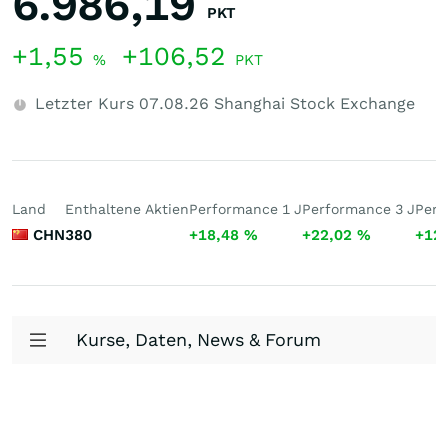
6.986,19
PKT
+1,55
+106,52
%
PKT
Letzter Kurs
07.08.26
Shanghai Stock Exchange
Land
Enthaltene Aktien
Performance 1 J
Performance 3 J
Perf
CHN
380
+18,48
%
+22,02
%
+12
Kurse, Daten, News & Forum