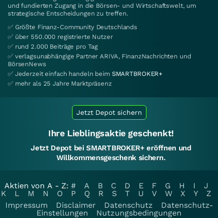
und fundierten Zugang in die Börsen- und Wirtschaftswelt, um
strategische Entscheidungen zu treffen.
✅ Größte Finanz-Community Deutschlands
✅ über 550.000 registrierte Nutzer
✅ rund 2.000 Beiträge pro Tag
✅ verlagsunabhängige Partner ARIVA, FinanzNachrichten und
BörsenNews
✅ Jederzeit einfach handeln beim
SMARTBROKER+
✅ mehr als 25 Jahre Marktpräsenz
Jetzt Depot sichern
Ihre Lieblingsaktie geschenkt!
Jetzt Depot bei SMARTBROKER+ eröffnen und
Willkommensgeschenk sichern.
Aktien von A - Z:
#
A
B
C
D
E
F
G
H
I
J
K
L
M
N
O
P
Q
R
S
T
U
V
W
X
Y
Z
Impressum
Disclaimer
Datenschutz
Datenschutz-
Einstellungen
Nutzungsbedingungen