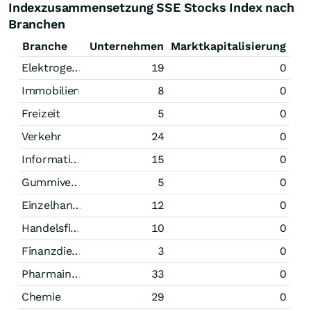
Indexzusammensetzung SSE Stocks Index nach
Branchen
Branche
Unternehmen
Marktkapitalisierung
Elektrogeräte
19
0
Immobilien
8
0
Freizeit
5
0
Verkehr
24
0
Informationstechnologie
15
0
Gummiverarbeitung
5
0
Einzelhandel
12
0
Handelsfirmen
10
0
Finanzdienstleistungen
3
0
Pharmaindustrie
33
0
Chemie
29
0