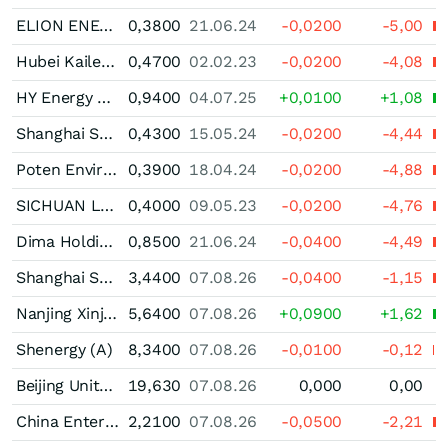
ELION ENERGY Registered (A)
0,3800
21.06.24
-0,0200
-5,00
Hubei Kaile Technology (A)
0,4700
02.02.23
-0,0200
-4,08
HY Energy Group Ltd. Registered (A)
0,9400
04.07.25
+0,0100
+1,08
Shanghai Shimao (A)
0,4300
15.05.24
-0,0200
-4,44
Poten Environment Group Registered (A)
0,3900
18.04.24
-0,0200
-4,88
SICHUAN LANGUANG DEVELOPMENT (A)
0,4000
09.05.23
-0,0200
-4,76
Dima Holdings Ltd. Registered (A)
0,8500
21.06.24
-0,0400
-4,49
Shanghai Shenda (A)
3,4400
07.08.26
-0,0400
-1,15
Nanjing Xinjiekou Department Store (A)
5,6400
07.08.26
+0,0900
+1,62
Shenergy (A)
8,3400
07.08.26
-0,0100
-0,12
Beijing United Information Technology Ltd. Registered (A)
19,630
07.08.26
0,000
0,00
China Enterprise (A)
2,2100
07.08.26
-0,0500
-2,21