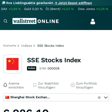
🎁 Ihre Lieblingsaktie geschenkt.
→ Jetzt Depot eröffnen
DAX
+0,69
%
Gold
0,00
%
Öl (Brent)
+0,02
%
Dow Jones
+0,25
%
Indizes
SSE Stocks Index
Startseite
SSE Stocks Index
Index
SYM:
000009
Alarme
Zur Watchlist
Zum Portfolio
einrichten
hinzufügen
hinzufügen
Shanghai Stock Exchange