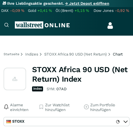
🎁 Ihre Lieblingsaktie geschenkt.
→ Jetzt Depot eröffnen
DAX
-0,09
%
Gold
+0,41
%
Öl (Brent)
+5,15
%
Dow Jones
-0,92
%
Indizes
STOXX Africa 90 USD (Net Return)
Chart
Startseite
STOXX Africa 90 USD (Net
Return) Index
Index
SYM:
07AD
Alarme
Zur Watchlist
Zum Portfolio
einrichten
hinzufügen
hinzufügen
STOXX