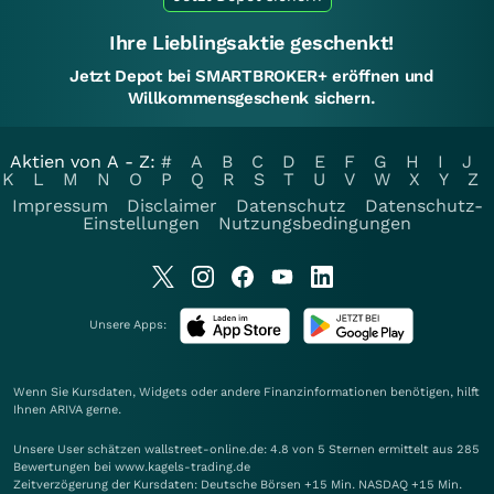
Ihre Lieblingsaktie geschenkt!
Jetzt Depot bei SMARTBROKER+ eröffnen und
Willkommensgeschenk sichern.
Aktien von A - Z:
#
A
B
C
D
E
F
G
H
I
J
K
L
M
N
O
P
Q
R
S
T
U
V
W
X
Y
Z
Impressum
Disclaimer
Datenschutz
Datenschutz-
Einstellungen
Nutzungsbedingungen
Unsere Apps:
Wenn Sie Kursdaten, Widgets oder andere Finanzinformationen benötigen, hilft
Ihnen
ARIVA
gerne.
Unsere User schätzen wallstreet-online.de: 4.8 von 5 Sternen ermittelt aus 285
Bewertungen bei www.kagels-trading.de
Zeitverzögerung der Kursdaten: Deutsche Börsen +15 Min. NASDAQ +15 Min.