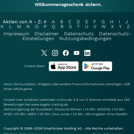
Willkommensgeschenk sichern.
Aktien von A - Z:
#
A
B
C
D
E
F
G
H
I
J
K
L
M
N
O
P
Q
R
S
T
U
V
W
X
Y
Z
Impressum
Disclaimer
Datenschutz
Datenschutz-
Einstellungen
Nutzungsbedingungen
Unsere Apps:
Wenn Sie Kursdaten, Widgets oder andere Finanzinformationen benötigen, hilft
Ihnen
ARIVA
gerne.
Unsere User schätzen wallstreet-online.de: 4.8 von 5 Sternen ermittelt aus 285
Bewertungen bei www.kagels-trading.de
Zeitverzögerung der Kursdaten: Deutsche Börsen +15 Min. NASDAQ +15 Min.
NYSE +20 Min. AMEX +20 Min. Dow Jones +15 Min. Alle Angaben ohne Gewähr.
Copyright © 1998-2026 Smartbroker Holding AG - Alle Rechte vorbehalten.