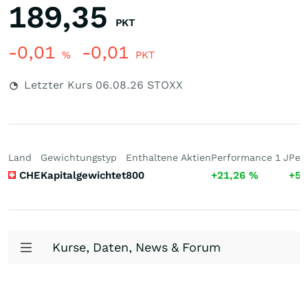
189,35
PKT
-0,01
-0,01
%
PKT
Letzter Kurs
06.08.26
STOXX
Land
Gewichtungstyp
Enthaltene Aktien
Performance 1 J
Per
CHE
Kapitalgewichtet
800
+21,26
%
+51
Kurse, Daten, News & Forum