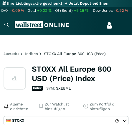
🎁 Ihre Lieblingsaktie geschenkt.
→ Jetzt Depot eröffnen
DAX
-0,09
%
Gold
+0,02
%
Öl (Brent)
+5,15
%
Dow Jones
-0,92
%
Indizes
STOXX All Europe 800 USD (Price)
Startseite
STOXX All Europe 800
USD (Price) Index
Index
SYM:
SXEBML
Alarme
Zur Watchlist
Zum Portfolio
einrichten
hinzufügen
hinzufügen
STOXX