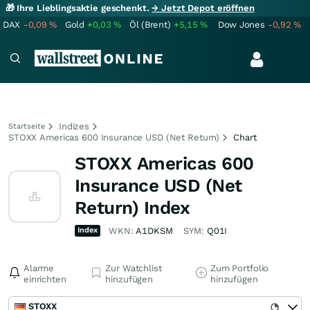
🎁 Ihre Lieblingsaktie geschenkt.
→ Jetzt Depot eröffnen
DAX
-0,09
%
Gold
+0,03
%
Öl (Brent)
+5,15
%
Dow Jones
-0,92
%
Indizes
Startseite
STOXX Americas 600 Insurance USD (Net Return)
Chart
STOXX Americas 600
Insurance USD (Net
Return) Index
Index
WKN:
A1DKSM
SYM:
Q01I
Alarme
Zur Watchlist
Zum Portfolio
einrichten
hinzufügen
hinzufügen
STOXX