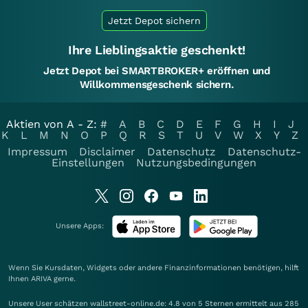
Jetzt Depot sichern
Ihre Lieblingsaktie geschenkt!
Jetzt Depot bei SMARTBROKER+ eröffnen und
Willkommensgeschenk sichern.
Aktien von A - Z:
#
A
B
C
D
E
F
G
H
I
J
K
L
M
N
O
P
Q
R
S
T
U
V
W
X
Y
Z
Impressum
Disclaimer
Datenschutz
Datenschutz-
Einstellungen
Nutzungsbedingungen
Unsere Apps:
Wenn Sie Kursdaten, Widgets oder andere Finanzinformationen benötigen, hilft
Ihnen
ARIVA
gerne.
Unsere User schätzen wallstreet-online.de: 4.8 von 5 Sternen ermittelt aus 285