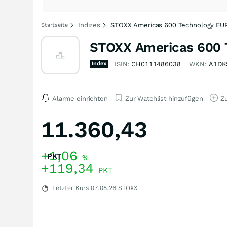
Indizes
STOXX Americas 600 Technology EUR 
Startseite
STOXX Americas 600 T
Index
ISIN:
CH0111486038
WKN:
A1DK
Alarme einrichten
Zur Watchlist hinzufügen
Zu
11.360,43
+1,06
PKT
%
+119,34
PKT
Letzter Kurs
07.08.26
STOXX