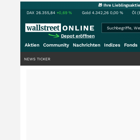
🎁 Ihre Lieblingsakt
DAX
26.355,84
+0,69
%
Gold
4.342,26
0,00
%
Öl (
Depot eröffnen
Aktien
Community
Nachrichten
Indizes
Fonds
NEWS TICKER