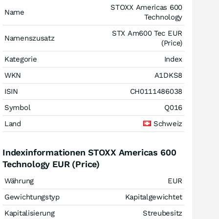
STOXX Americas 600
Name
Technology
STX Am600 Tec EUR
Namenszusatz
(Price)
Kategorie
Index
WKN
A1DKS8
ISIN
CH0111486038
Symbol
Q016
Land
Schweiz
Indexinformationen STOXX Americas 600
Technology EUR (Price)
Währung
EUR
Gewichtungstyp
Kapitalgewichtet
Kapitalisierung
Streubesitz