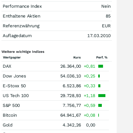
Performance Index
Nein
Enthaltene Aktien
85
Referenzwährung
EUR
Auflagedatum
17.03.2010
Weitere wichtige Indizes
Wertpapier
Kurs
Perf. %
DAX
26.364,00
+0,81
Dow Jones
54.036,10
+0,25
E-Stoxx 50
6.523,86
+0,33
US Tech 100
29.728,93
+1,18
S&P 500
7.756,77
+0,59
Bitcoin
64.941,67
+0,08
Gold
4.342,26
0,00