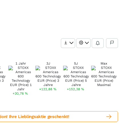
1 Jahr
3J
5J
Max
+122,88
%
+152,38
%
+30,76
%
! Ihre Lieblingsaktie geschenkt!