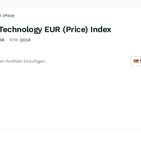
(Price)
echnology EUR (Price) Index
S8
SYM:
Q016
m Portfolio hinzufügen