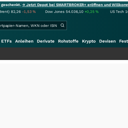
ie geschenkt.
→ Jetzt Depot bei SMARTBROKER+ eröffnen und Willkom
Brent)
82,26
-1,53
%
Dow Jones
54.036,10
+0,25
%
US Tech 1
ETFs
Anleihen
Derivate
Rohstoffe
Krypto
Devisen
Fest
+++
Sc