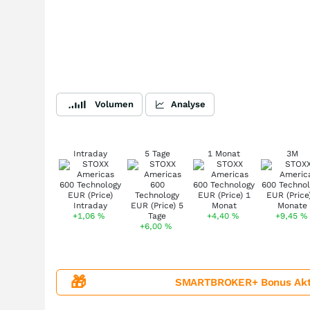
Volumen
Analyse
Intraday
5 Tage
1 Monat
3M
+1,06
%
+4,40
%
+9,45
%
+6,00
%
🎁
SMARTBROKER+ Bonus Aktion