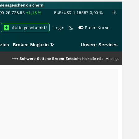
mensgeschenk sichern.
00
29.728,93
+1,18
%
EUR/USD
1,15587
0,00
%
Aktie geschenkt!
Login
Push-Kurse
zins
Broker-Magazin ✨
Unsere Services
hwere Seltene Erden: Entsteht hier die nächste Milliardenstory?
Anzeige
+++