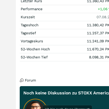
Letzter Kurs
11.360,43
P
Performance
+1,06
Kurszeit
07.08.
Tageshoch
11.380,42
P
Tagestief
11.257,37
P
Vortageskurs
11.241,09
P
52-Wochen Hoch
11.670,24
P
52-Wochen Tief
8.098,31
P
Forum
Noch keine Diskussion zu STOXX America