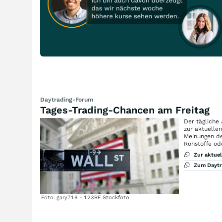
Daytrading-Forum
Tages-Trading-Chancen am Freitag
Der tägliche
zur aktuelle
Meinungen de
Rohstoffe od
Zur aktue
Zum Dayt
Foto: gary718 - 123RF Stockfoto