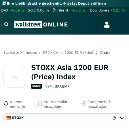
🎁 Ihre Lieblingsaktie geschenkt.
→ Jetzt Depot eröffnen
DAX
+0,69
%
Gold
0,00
%
Öl (Brent)
+0,02
%
Dow Jones
+0,25
%
Indizes
STOXX Asia 1200 EUR (Price)
Chart
Startseite
STOXX Asia 1200 EUR
(Price) Index
Index
SYM:
SXABMP
Alarme
Zur Watchlist
Zum Portfolio
einrichten
hinzufügen
hinzufügen
STOXX