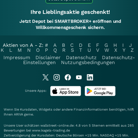
Ihre Lieblingsaktie geschenkt!
Jetzt Depot bei SMARTBROKER+ eröffnen und
Willkommensgeschenk sichern.
Aktien von A - Z:
#
A
B
C
D
E
F
G
H
I
J
K
L
M
N
O
P
Q
R
S
T
U
V
W
X
Y
Z
Impressum
Disclaimer
Datenschutz
Datenschutz-
Einstellungen
Nutzungsbedingungen
Unsere Apps:
Wenn Sie Kursdaten, Widgets oder andere Finanzinformationen benötigen, hilft
Ihnen
ARIVA
gerne.
Unsere User schätzen wallstreet-online.de: 4.8 von 5 Sternen ermittelt aus 285
Bewertungen bei www.kagels-trading.de
Zeitverzögerung der Kursdaten: Deutsche Börsen +15 Min. NASDAQ +15 Min.