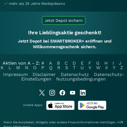
✅ mehr als 25 Jahre Marktpräsenz
Jetzt Depot sichern
Ihre Lieblingsaktie geschenkt!
Jetzt Depot bei SMARTBROKER+ eröffnen und
Willkommensgeschenk sichern.
Aktien von A - Z:
#
A
B
C
D
E
F
G
H
I
J
K
L
M
N
O
P
Q
R
S
T
U
V
W
X
Y
Z
Impressum
Disclaimer
Datenschutz
Datenschutz-
Einstellungen
Nutzungsbedingungen
Unsere Apps:
Wenn Sie Kursdaten, Widgets oder andere Finanzinformationen benötigen, hilft
Ihnen
ARIVA
gerne.