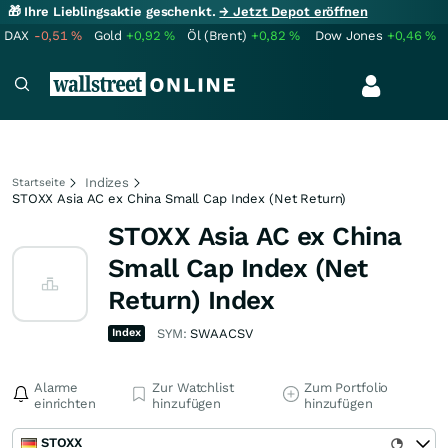
🎁 Ihre Lieblingsaktie geschenkt.
→ Jetzt Depot eröffnen
DAX
-0,51
%
Gold
+0,92
%
Öl (Brent)
+0,82
%
Dow Jones
+0,46
%
Indizes
Startseite
STOXX Asia AC ex China Small Cap Index (Net Return)
STOXX Asia AC ex China
Small Cap Index (Net
Return) Index
Index
SYM:
SWAACSV
Alarme
Zur Watchlist
Zum Portfolio
einrichten
hinzufügen
hinzufügen
STOXX