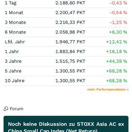
1 Tag
2.188,60
PKT
-0,43
%
1 Monat
2.200,47
PKT
-0,54
%
3 Monate
2.216,33
PKT
-1,25
%
6 Monate
2.058,98
PKT
+6,30
%
Lfd. Jahr
1.946,77
PKT
+12,42
%
1 Jahr
1.883,84
PKT
+16,18
%
3 Jahre
1.515,75
PKT
+44,39
%
5 Jahre
1.300,55
PKT
+68,28
%
10 Jahre
1.300,55
PKT
+68,28
%
mehr Performancedaten »
Forum
Noch keine Diskussion zu STOXX Asia AC ex
China Small Cap Index (Net Return)