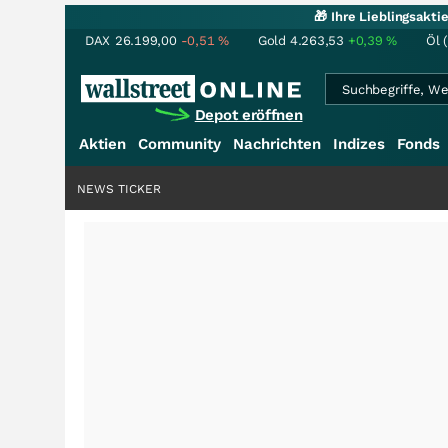
🎁 Ihre Lieblingsakt
DAX
26.199,00
-0,51
%
Gold
4.263,53
+0,39
%
Öl 
Depot eröffnen
Aktien
Community
Nachrichten
Indizes
Fonds
NEWS TICKER