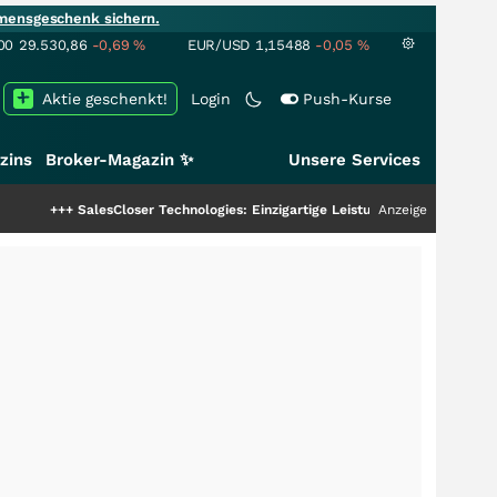
mensgeschenk sichern.
00
29.530,86
-0,69
%
EUR/USD
1,15488
-0,05
%
Aktie geschenkt!
Login
Push-Kurse
zins
Broker-Magazin ✨
Unsere Services
alesCloser Technologies: Einzigartige Leistung zieht die Top-Dogs an!
Anzeige
+++