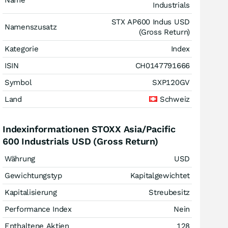
Name
Industrials
STX AP600 Indus USD
Namenszusatz
(Gross Return)
Kategorie
Index
ISIN
CH0147791666
Symbol
SXP120GV
Land
Schweiz
Indexinformationen STOXX Asia/Pacific
600 Industrials USD (Gross Return)
Währung
USD
Gewichtungstyp
Kapitalgewichtet
Kapitalisierung
Streubesitz
Performance Index
Nein
Enthaltene Aktien
128