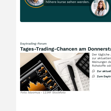
Daytrading-Forum
Tages-Trading-Chancen am Donnerst
Der tägliche
zur aktuelle
Meinungen de
Rohstoffe od
Zur aktue
Zum Dayt
Foto: bloomua - 123RF Stockfoto