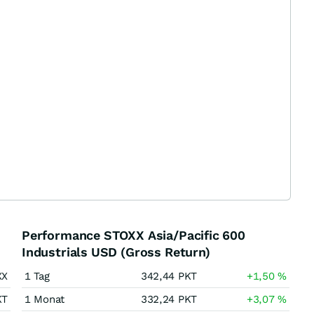
Performance STOXX Asia/Pacific 600
Industrials USD (Gross Return)
XX
1 Tag
342,44
PKT
+1,50
%
KT
1 Monat
332,24
PKT
+3,07
%