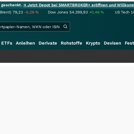
ie geschenkt.
→ Jetzt Depot bei SMARTBROKER+ eröffnen und Willkom
(Brent)
79,23
-0,26
%
Dow Jones
54.399,93
+0,46
%
US Tech 1
ETFs
Anleihen
Derivate
Rohstoffe
Krypto
Devisen
Fest
+++
S