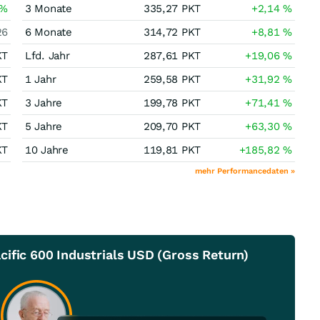
%
3 Monate
335,27
PKT
+2,14
%
26
6 Monate
314,72
PKT
+8,81
%
KT
Lfd. Jahr
287,61
PKT
+19,06
%
KT
1 Jahr
259,58
PKT
+31,92
%
KT
3 Jahre
199,78
PKT
+71,41
%
KT
5 Jahre
209,70
PKT
+63,30
%
KT
10 Jahre
119,81
PKT
+185,82
%
mehr Performancedaten »
ific 600 Industrials USD (Gross Return)