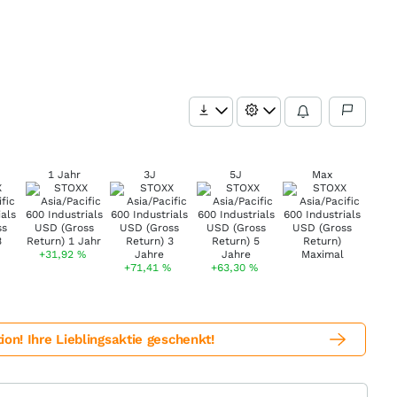
1 Jahr
3J
5J
Max
+31,92
%
+71,41
%
+63,30
%
! Ihre Lieblingsaktie geschenkt!