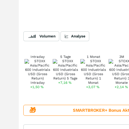
Volumen
Analyse
Intraday
5 Tage
1 Monat
3M
+7,16
%
+1,50
%
+3,07
%
+2,14
%
🎁
SMARTBROKER+ Bonus Aktion