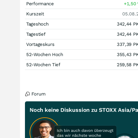
Performance
+1,50
Kurszeit
05.08.
Tageshoch
342,44
P
Tagestief
342,44
P
Vortageskurs
337,39
P
52-Wochen Hoch
355,43
P
52-Wochen Tief
259,58
P
Forum
Noch keine Diskussion zu STOXX Asia/Pac