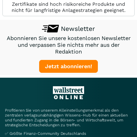
Zertifikate sind hoch risikoreiche Produkte und
nicht für langfristige Anlagestrategien geeignet.
Newsletter
Abonnieren Sie unsere kostenlosen Newsletter
und verpassen Sie nichts mehr aus der
Redaktion
Jetzt abonnieren!
Profitieren Sie von unserem Alleinstellungsmerkmal als den
zentralen verlagsunabhängigen Wissens-Hub für einen aktuellen
und fundierten Zugang in die Börsen- und Wirtschaftswelt, um
strategische Entscheidungen zu treffen.
✅ Größte Finanz-Community Deutschlands