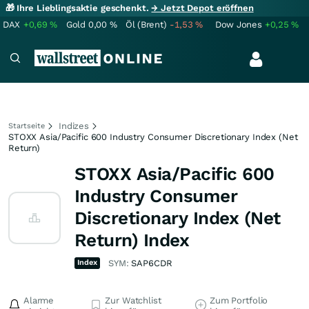
🎁 Ihre Lieblingsaktie geschenkt.
→ Jetzt Depot eröffnen
DAX
+0,69
%
Gold
0,00
%
Öl (Brent)
-1,53
%
Dow Jones
+0,25
%
Indizes
Startseite
STOXX Asia/Pacific 600 Industry Consumer Discretionary Index (Net
Return)
STOXX Asia/Pacific 600
Industry Consumer
Discretionary Index (Net
Return) Index
Index
SYM:
SAP6CDR
Alarme
Zur Watchlist
Zum Portfolio