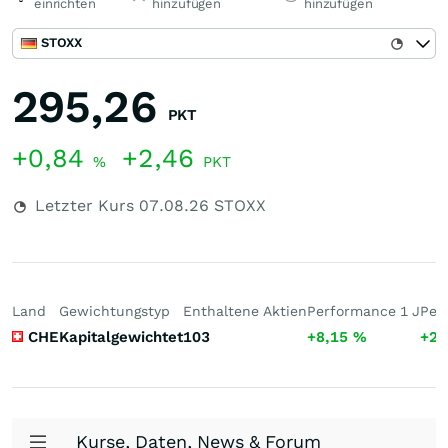
einrichten
hinzufügen
hinzufügen
STOXX
295,26
PKT
+0,84
+2,46
%
PKT
Letzter Kurs
07.08.26
STOXX
Land
Gewichtungstyp
Enthaltene Aktien
Performance 1 J
Per
CHE
Kapitalgewichtet
103
+8,15
%
+23
Kurse, Daten, News & Forum