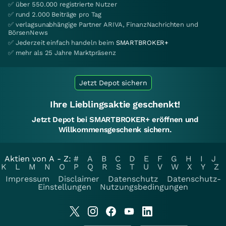
✅ über 550.000 registrierte Nutzer
✅ rund 2.000 Beiträge pro Tag
✅ verlagsunabhängige Partner ARIVA, FinanzNachrichten und
BörsenNews
✅ Jederzeit einfach handeln beim
SMARTBROKER+
✅ mehr als 25 Jahre Marktpräsenz
Jetzt Depot sichern
Ihre Lieblingsaktie geschenkt!
Jetzt Depot bei SMARTBROKER+ eröffnen und
Willkommensgeschenk sichern.
Aktien von A - Z:
#
A
B
C
D
E
F
G
H
I
J
K
L
M
N
O
P
Q
R
S
T
U
V
W
X
Y
Z
Impressum
Disclaimer
Datenschutz
Datenschutz-
Einstellungen
Nutzungsbedingungen