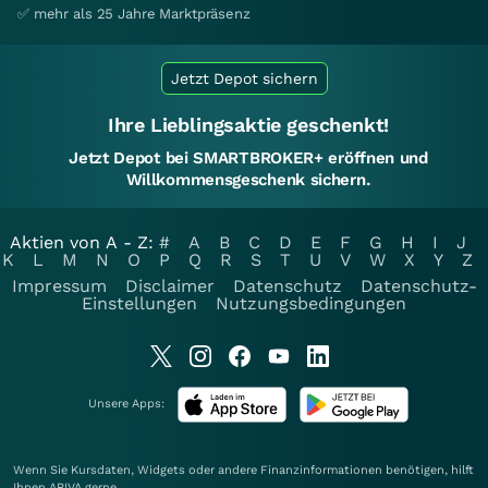
✅ mehr als 25 Jahre Marktpräsenz
Jetzt Depot sichern
Ihre Lieblingsaktie geschenkt!
Jetzt Depot bei SMARTBROKER+ eröffnen und
Willkommensgeschenk sichern.
Aktien von A - Z:
#
A
B
C
D
E
F
G
H
I
J
K
L
M
N
O
P
Q
R
S
T
U
V
W
X
Y
Z
Impressum
Disclaimer
Datenschutz
Datenschutz-
Einstellungen
Nutzungsbedingungen
Unsere Apps:
Wenn Sie Kursdaten, Widgets oder andere Finanzinformationen benötigen, hilft
Ihnen
ARIVA
gerne.