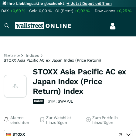
🎁 Ihre Lieblingsaktie geschenkt.
→ Jetzt Depot eröffnen
DAX
+0,69
%
Gold
0,00
%
Öl (Brent)
+0,02
%
Dow Jones
+0,25
%
Indizes
Startseite
STOXX Asia Pacific AC ex Japan Index (Price Return)
STOXX Asia Pacific AC ex
Japan Index (Price
Return) Index
Index
SYM:
SWAPJL
Alarme
Zur Watchlist
Zum Portfolio
einrichten
hinzufügen
hinzufügen
STOXX