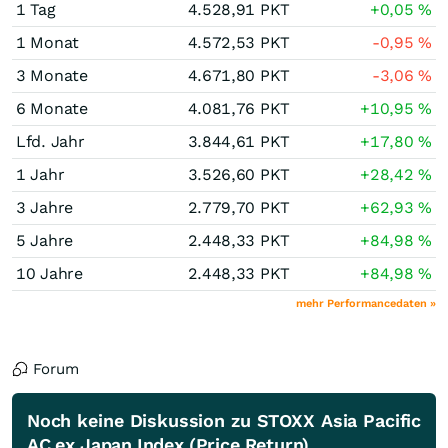
1 Tag
4.528,91
PKT
+0,05
%
1 Monat
4.572,53
PKT
-0,95
%
3 Monate
4.671,80
PKT
-3,06
%
6 Monate
4.081,76
PKT
+10,95
%
Lfd. Jahr
3.844,61
PKT
+17,80
%
1 Jahr
3.526,60
PKT
+28,42
%
3 Jahre
2.779,70
PKT
+62,93
%
5 Jahre
2.448,33
PKT
+84,98
%
10 Jahre
2.448,33
PKT
+84,98
%
mehr Performancedaten »
Forum
Noch keine Diskussion zu STOXX Asia Pacific
AC ex Japan Index (Price Return)