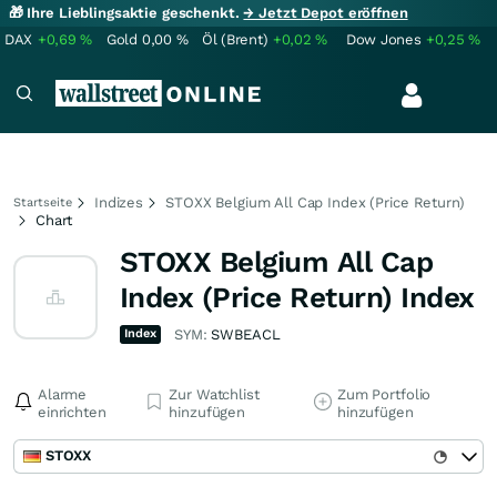
🎁 Ihre Lieblingsaktie geschenkt.
→ Jetzt Depot eröffnen
DAX
+0,69
%
Gold
0,00
%
Öl (Brent)
+0,02
%
Dow Jones
+0,25
%
Indizes
STOXX Belgium All Cap Index (Price Return)
Startseite
Chart
STOXX Belgium All Cap
Index (Price Return) Index
Index
SYM:
SWBEACL
Alarme
Zur Watchlist
Zum Portfolio
einrichten
hinzufügen
hinzufügen
STOXX