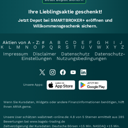
Ihre Lieblingsaktie geschenkt!
Jetzt Depot bei SMARTBROKER+ eröffnen und
Willkommensgeschenk sichern.
Aktien von A - Z:
#
A
B
C
D
E
F
G
H
I
J
K
L
M
N
O
P
Q
R
S
T
U
V
W
X
Y
Z
Impressum
Disclaimer
Datenschutz
Datenschutz-
Einstellungen
Nutzungsbedingungen
Unsere Apps:
Wenn Sie Kursdaten, Widgets oder andere Finanzinformationen benötigen, hilft
Ihnen
ARIVA
gerne.
Unsere User schätzen wallstreet-online.de: 4.8 von 5 Sternen ermittelt aus 285
Bewertungen bei www.kagels-trading.de
Zeitverzögerung der Kursdaten: Deutsche Börsen +15 Min. NASDAQ +15 Min.