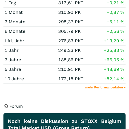
1 Tag
313,61
PKT
+0,21
%
1 Monat
310,90
PKT
+0,87
%
3 Monate
298,37
PKT
+5,11
%
6 Monate
305,79
PKT
+2,56
%
Lfd. Jahr
276,83
PKT
+13,29
%
1 Jahr
249,23
PKT
+25,83
%
3 Jahre
188,86
PKT
+66,05
%
5 Jahre
210,91
PKT
+48,69
%
10 Jahre
172,18
PKT
+82,14
%
mehr Performancedaten »
Forum
Noch keine Diskussion zu STOXX Belgium
Total Market USD (Gross Return)