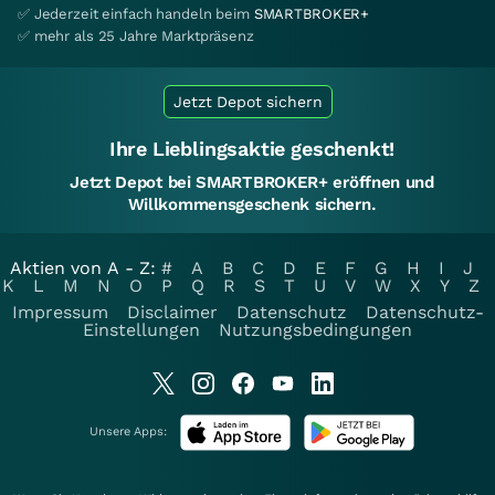
✅ Jederzeit einfach handeln beim
SMARTBROKER+
✅ mehr als 25 Jahre Marktpräsenz
Jetzt Depot sichern
Ihre Lieblingsaktie geschenkt!
Jetzt Depot bei SMARTBROKER+ eröffnen und
Willkommensgeschenk sichern.
Aktien von A - Z:
#
A
B
C
D
E
F
G
H
I
J
K
L
M
N
O
P
Q
R
S
T
U
V
W
X
Y
Z
Impressum
Disclaimer
Datenschutz
Datenschutz-
Einstellungen
Nutzungsbedingungen
Unsere Apps: