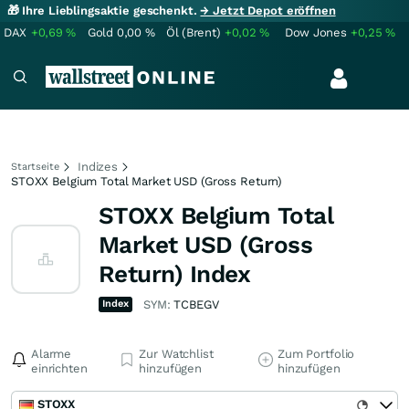
🎁 Ihre Lieblingsaktie geschenkt.
→ Jetzt Depot eröffnen
DAX
+0,69
%
Gold
0,00
%
Öl (Brent)
+0,02
%
Dow Jones
+0,25
%
Indizes
Startseite
STOXX Belgium Total Market USD (Gross Return)
STOXX Belgium Total
Market USD (Gross
Return) Index
Index
SYM:
TCBEGV
Alarme
Zur Watchlist
Zum Portfolio
einrichten
hinzufügen
hinzufügen
STOXX