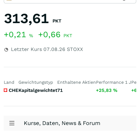
313,61
PKT
+0,21
+0,66
%
PKT
Letzter Kurs
07.08.26
STOXX
Land
Gewichtungstyp
Enthaltene Aktien
Performance 1 J
Per
CHE
Kapitalgewichtet
71
+25,83
%
+66
Kurse, Daten, News & Forum