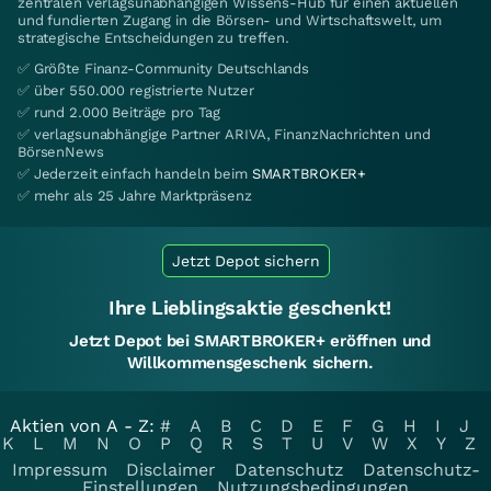
zentralen verlagsunabhängigen Wissens-Hub für einen aktuellen
und fundierten Zugang in die Börsen- und Wirtschaftswelt, um
strategische Entscheidungen zu treffen.
✅ Größte Finanz-Community Deutschlands
✅ über 550.000 registrierte Nutzer
✅ rund 2.000 Beiträge pro Tag
✅ verlagsunabhängige Partner ARIVA, FinanzNachrichten und
BörsenNews
✅ Jederzeit einfach handeln beim
SMARTBROKER+
✅ mehr als 25 Jahre Marktpräsenz
Jetzt Depot sichern
Ihre Lieblingsaktie geschenkt!
Jetzt Depot bei SMARTBROKER+ eröffnen und
Willkommensgeschenk sichern.
Aktien von A - Z:
#
A
B
C
D
E
F
G
H
I
J
K
L
M
N
O
P
Q
R
S
T
U
V
W
X
Y
Z
Impressum
Disclaimer
Datenschutz
Datenschutz-
Einstellungen
Nutzungsbedingungen