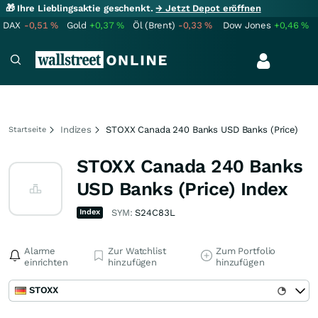
🎁 Ihre Lieblingsaktie geschenkt.
→ Jetzt Depot eröffnen
DAX
-0,51
%
Gold
+0,37
%
Öl (Brent)
-0,33
%
Dow Jones
+0,46
%
Indizes
STOXX Canada 240 Banks USD Banks (Price)
Startseite
STOXX Canada 240 Banks
USD Banks (Price) Index
Index
SYM:
S24C83L
Alarme
Zur Watchlist
Zum Portfolio
einrichten
hinzufügen
hinzufügen
STOXX