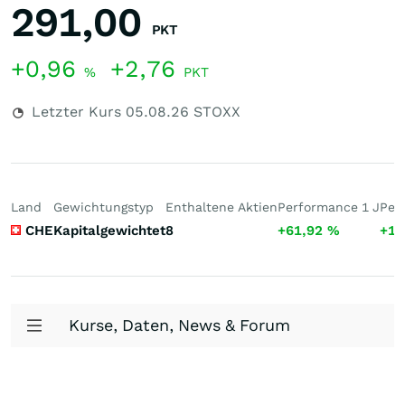
291,00
PKT
+0,96
+2,76
%
PKT
Letzter Kurs
05.08.26
STOXX
Land
Gewichtungstyp
Enthaltene Aktien
Performance 1 J
Per
CHE
Kapitalgewichtet
8
+61,92
%
+10
Kurse, Daten, News & Forum