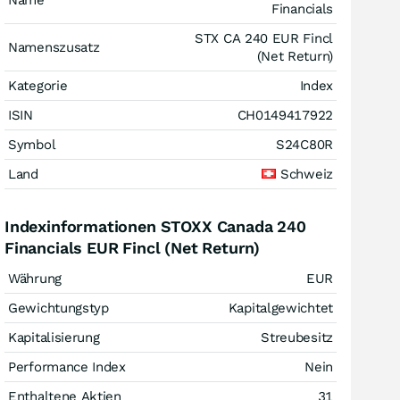
Name
Financials
STX CA 240 EUR Fincl
Namenszusatz
(Net Return)
Kategorie
Index
ISIN
CH0149417922
Symbol
S24C80R
Land
Schweiz
Indexinformationen STOXX Canada 240
Financials EUR Fincl (Net Return)
Währung
EUR
Gewichtungstyp
Kapitalgewichtet
Kapitalisierung
Streubesitz
Performance Index
Nein
Enthaltene Aktien
31