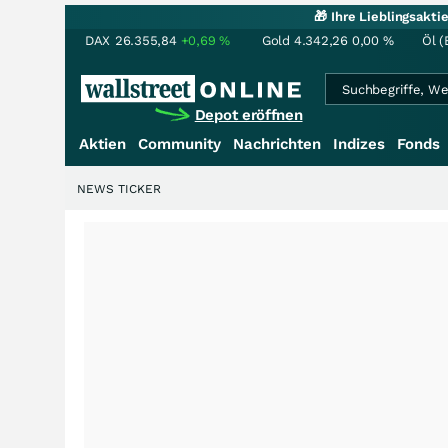
🎁 Ihre Lieblingsakt
DAX
26.355,84
+0,69
%
Gold
4.342,26
0,00
%
Öl (
Depot eröffnen
Aktien
Community
Nachrichten
Indizes
Fonds
NEWS TICKER