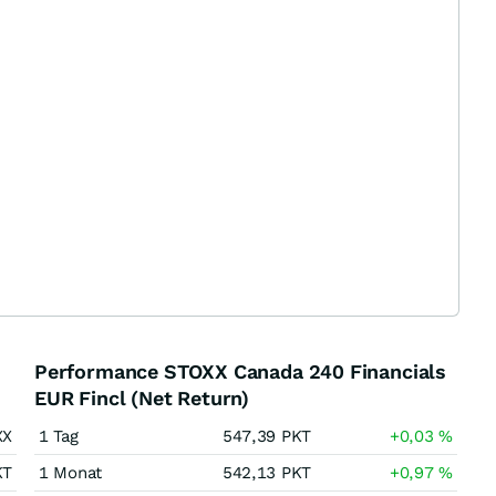
Performance STOXX Canada 240 Financials
EUR Fincl (Net Return)
XX
1 Tag
547,39
PKT
+0,03
%
KT
1 Monat
542,13
PKT
+0,97
%