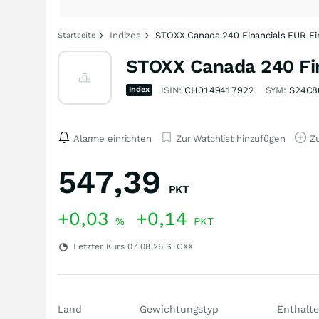
Indizes
STOXX Canada 240 Financials EUR Fin
Startseite
STOXX Canada 240 Fin
Index
ISIN:
CH0149417922
SYM:
S24C8
Alarme einrichten
Zur Watchlist hinzufügen
Zu
547,39
PKT
+0,03
+0,14
%
PKT
Letzter Kurs
07.08.26
STOXX
Land
Gewichtungstyp
Enthalte