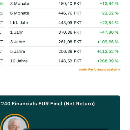
%
3 Monate
480,40
PKT
+13,94
%
26
6 Monate
446,76
PKT
+22,52
%
KT
Lfd. Jahr
443,09
PKT
+23,54
%
KT
1 Jahr
370,36
PKT
+47,80
%
KT
3 Jahre
261,08
PKT
+109,66
%
KT
5 Jahre
256,36
PKT
+113,52
%
KT
10 Jahre
148,59
PKT
+268,39
%
mehr Performancedaten »
240 Financials EUR Fincl (Net Return)