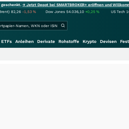
ie geschenkt.
→ Jetzt Depot bei SMARTBROKER+ eröffnen und Willkom
Brent)
82,26
-1,53
%
Dow Jones
54.036,10
+0,25
%
US Tech 1
ETFs
Anleihen
Derivate
Rohstoffe
Krypto
Devisen
Fest
+++
S