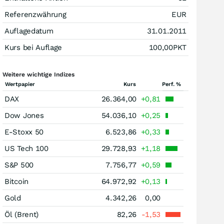
Referenzwährung
EUR
Auflagedatum
31.01.2011
Kurs bei Auflage
100,00
PKT
Weitere wichtige Indizes
Wertpapier
Kurs
Perf. %
DAX
26.364,00
+0,81
Dow Jones
54.036,10
+0,25
E-Stoxx 50
6.523,86
+0,33
US Tech 100
29.728,93
+1,18
S&P 500
7.756,77
+0,59
Bitcoin
64.972,92
+0,13
Gold
4.342,26
0,00
Öl (Brent)
82,26
-1,53