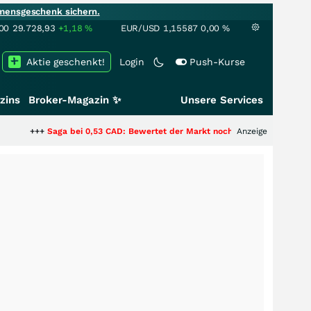
mensgeschenk sichern.
00
29.728,93
+1,18
%
EUR/USD
1,15587
0,00
%
Aktie geschenkt!
Login
Push-Kurse
zins
Broker-Magazin ✨
Unsere Services
aga bei 0,53 CAD: Bewertet der Markt noch immer nur die Hälfte der Story
Anzeige