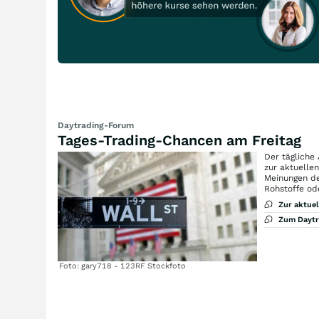
Daytrading-Forum
Tages-Trading-Chancen am Freitag
Der tägliche
zur aktuelle
Meinungen de
Rohstoffe od
Zur aktue
Zum Dayt
Foto: gary718 - 123RF Stockfoto