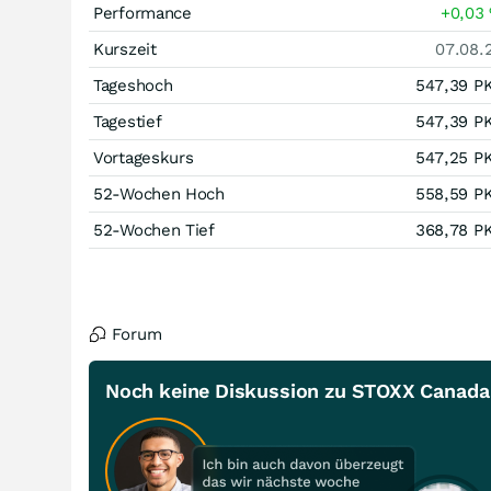
Performance
+0,03
Kurszeit
07.08.
Tageshoch
547,39
P
Tagestief
547,39
P
Vortageskurs
547,25
P
52-Wochen Hoch
558,59
P
52-Wochen Tief
368,78
P
Forum
Noch keine Diskussion zu STOXX Canada 