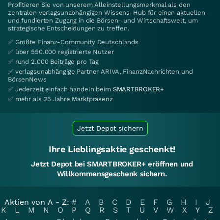
Profitieren Sie von unserem Alleinstellungsmerkmal als den
zentralen verlagsunabhängigen Wissens-Hub für einen aktuellen
und fundierten Zugang in die Börsen- und Wirtschaftswelt, um
strategische Entscheidungen zu treffen.
✅ Größte Finanz-Community Deutschlands
✅ über 550.000 registrierte Nutzer
✅ rund 2.000 Beiträge pro Tag
✅ verlagsunabhängige Partner ARIVA, FinanzNachrichten und
BörsenNews
✅ Jederzeit einfach handeln beim
SMARTBROKER+
✅ mehr als 25 Jahre Marktpräsenz
Jetzt Depot sichern
Ihre Lieblingsaktie geschenkt!
Jetzt Depot bei SMARTBROKER+ eröffnen und
Willkommensgeschenk sichern.
Aktien von A - Z:
#
A
B
C
D
E
F
G
H
I
J
K
L
M
N
O
P
Q
R
S
T
U
V
W
X
Y
Z