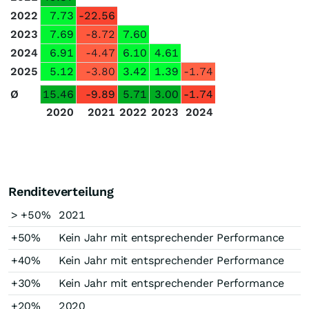
2022
7.73
-22.56
2023
7.69
-8.72
7.60
2024
6.91
-4.47
6.10
4.61
2025
5.12
-3.80
3.42
1.39
-1.74
Ø
15.46
-9.89
5.71
3.00
-1.74
2020
2021
2022
2023
2024
Renditeverteilung
> +50%
2021
+50%
Kein Jahr mit entsprechender Performance
+40%
Kein Jahr mit entsprechender Performance
+30%
Kein Jahr mit entsprechender Performance
+20%
2020