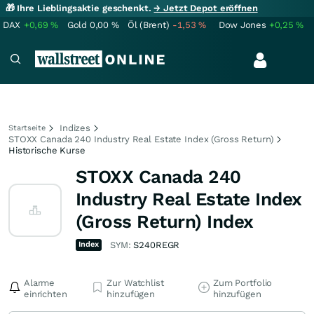
🎁 Ihre Lieblingsaktie geschenkt.
→ Jetzt Depot eröffnen
DAX
+0,69
%
Gold
0,00
%
Öl (Brent)
-1,53
%
Dow Jones
+0,25
%
Indizes
Startseite
STOXX Canada 240 Industry Real Estate Index (Gross Return)
Historische Kurse
STOXX Canada 240
Industry Real Estate Index
(Gross Return) Index
Index
SYM:
S240REGR
Alarme
Zur Watchlist
Zum Portfolio
einrichten
hinzufügen
hinzufügen