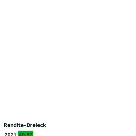
Rendite-Dreieck
2021
49.87