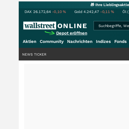
🎁 Ihre Lieblingsakt
DAX
26.172,64
-0,10
%
Gold
4.242,47
-0,11
%
Öl 
Depot eröffnen
Aktien
Community
Nachrichten
Indizes
Fonds
NEWS TICKER