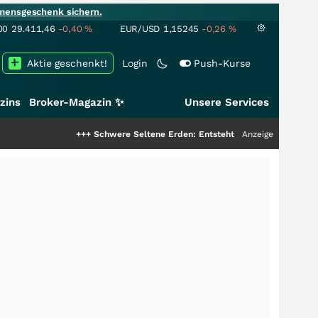
mensgeschenk sichern.
00
29.411,46
-0,40
%
EUR/USD
1,15245
-0,26
%
Aktie geschenkt!
Login
Push-Kurse
zins
Broker-Magazin ✨
Unsere Services
+++
Schwere Seltene Erden: Entsteht hier die nächste Milliarden
Anzeige