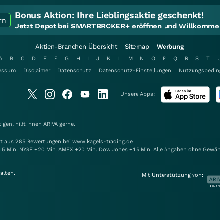
Bonus Aktion:
Ihre Lieblingsaktie geschenkt!
rn
Jetzt Depot bei SMARTBROKER+ eröffnen und Willkommen
Aktien-Branchen Übersicht
Sitemap
Werbung
A
B
C
D
E
F
G
H
I
J
K
L
M
N
O
P
Q
R
S
T
essum
Disclaimer
Datenschutz
Datenschutz-Einstellungen
Nutzungsbedin
Unsere Apps:
gen, hilft Ihnen
ARIVA
gerne.
elt aus 285 Bewertungen bei www.kagels-trading.de
15 Min. NYSE +20 Min. AMEX +20 Min. Dow Jones +15 Min. Alle Angaben ohne Gewäh
alten.
Mit Unterstützung von: