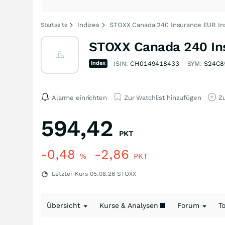
Indizes
STOXX Canada 240 Insurance EUR Ins
Startseite
STOXX Canada 240 Ins
Index
ISIN:
CH0149418433
SYM:
S24C8
Alarme einrichten
Zur Watchlist hinzufügen
Zu
594,42
PKT
-0,48
-2,86
%
PKT
Letzter Kurs
05.08.26
STOXX
Übersicht
Kurse & Analysen
Forum
T