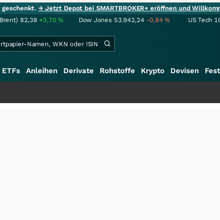
ie geschenkt.
→ Jetzt Depot bei SMARTBROKER+ eröffnen und Willkom
(Brent)
82,38
+3,70
%
Dow Jones
53.942,24
-0,84
%
US Tech 1
ETFs
Anleihen
Derivate
Rohstoffe
Krypto
Devisen
Fest