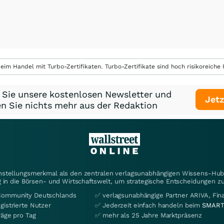
eim Handel mit Turbo-Zertifikaten. Turbo-Zertifikate sind hoch risikoreiche P
 Sie unsere kostenlosen Newsletter und
Jetz
n Sie nichts mehr aus der Redaktion
instellungsmerkmal als den zentralen verlagsunabhängigen Wissens-Hub 
 in die Börsen- und Wirtschaftswelt, um strategische Entscheidungen zu
Community Deutschlands
✅ verlagsunabhängige Partner ARIVA, Fi
gistrierte Nutzer
✅ Jederzeit einfach handeln beim
SMART
räge pro Tag
✅ mehr als 25 Jahre Marktpräsenz