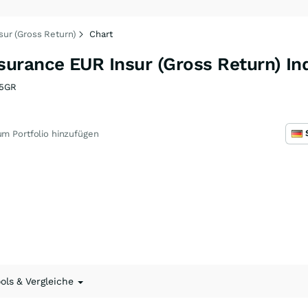
ur (Gross Return)
Chart
urance EUR Insur (Gross Return) In
5GR
m Portfolio hinzufügen
ools & Vergleiche