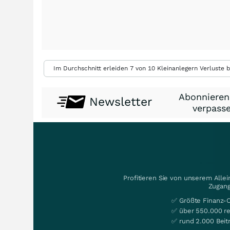
Im Durchschnitt erleiden 7 von 10 Kleinanlegern Verluste b
Abonnieren
Newsletter
verpasse
Profitieren Sie von unserem Alle
Zugang
✅ Größte Finanz-
✅ über 550.000 re
✅ rund 2.000 Beit