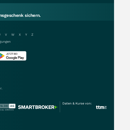
sgeschenk sichern.
U
V
W
X
Y
Z
gungen
r.
Daten & Kurse von: