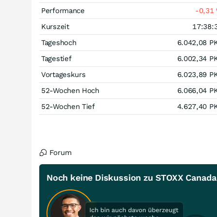
Performance
-0,31
Kurszeit
17:38:
Tageshoch
6.042,08
P
Tagestief
6.002,34
P
Vortageskurs
6.023,89
P
52-Wochen Hoch
6.066,04
P
52-Wochen Tief
4.627,40
P
Forum
Noch keine Diskussion zu STOXX Canada 