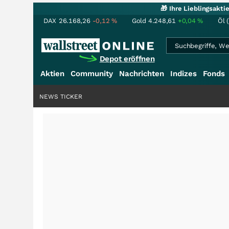
🎁 Ihre Lieblingsakt
DAX
26.168,26
-0,12
%
Gold
4.248,61
+0,04
%
Öl 
Depot eröffnen
Aktien
Community
Nachrichten
Indizes
Fonds
NEWS TICKER