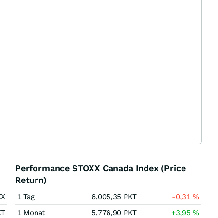
Performance STOXX Canada Index (Price
Return)
XX
1 Tag
6.005,35
PKT
-0,31
%
KT
1 Monat
5.776,90
PKT
+3,95
%