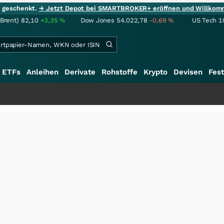
ie geschenkt.
→ Jetzt Depot bei SMARTBROKER+ eröffnen und Willkom
(Brent)
82,10
+3,35
%
Dow Jones
54.022,78
-0,69
%
US Tech 1
ETFs
Anleihen
Derivate
Rohstoffe
Krypto
Devisen
Fest
+++
S