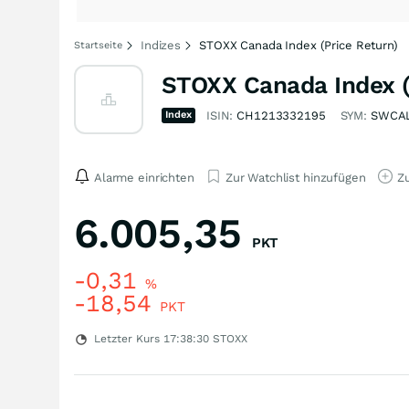
Indizes
STOXX Canada Index (Price Return)
Startseite
STOXX Canada Index (
Index
ISIN:
CH1213332195
SYM:
SWCA
Alarme einrichten
Zur Watchlist hinzufügen
Zu
6.005,35
PKT
-0,31
%
-18,54
PKT
Letzter Kurs
17:38:30
STOXX