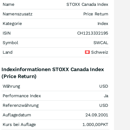
Name
STOXX Canada Index
Namenszusatz
Price Return
Kategorie
Index
ISIN
CH1213332195
Symbol
SWCAL
Land
Schweiz
Indexinformationen STOXX Canada Index
(Price Return)
Währung
USD
Performance Index
Ja
Referenzwährung
USD
Auflagedatum
24.09.2001
Kurs bei Auflage
1.000,00
PKT