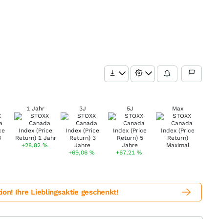
1 Jahr
3J
5J
Max
+28,82
%
+69,06
%
+67,21
%
! Ihre Lieblingsaktie geschenkt!