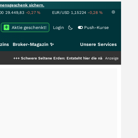
mensgeschenk sichern.
00
29.449,83
-0,27
%
EUR/USD
1,15224
-0,28
%
Aktie geschenkt!
Login
Push-Kurse
zins
Broker-Magazin ✨
Unsere Services
chwere Seltene Erden: Entsteht hier die nächste Milliardenstory?
Anzeige
+++