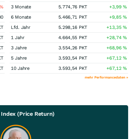
%
3 Monate
5.774,76
PKT
+3,99
%
30
6 Monate
5.466,71
PKT
+9,85
%
KT
Lfd. Jahr
5.298,16
PKT
+13,35
%
KT
1 Jahr
4.664,55
PKT
+28,74
%
KT
3 Jahre
3.554,26
PKT
+68,96
%
KT
5 Jahre
3.593,54
PKT
+67,12
%
KT
10 Jahre
3.593,54
PKT
+67,12
%
mehr Performancedaten »
Index (Price Return)