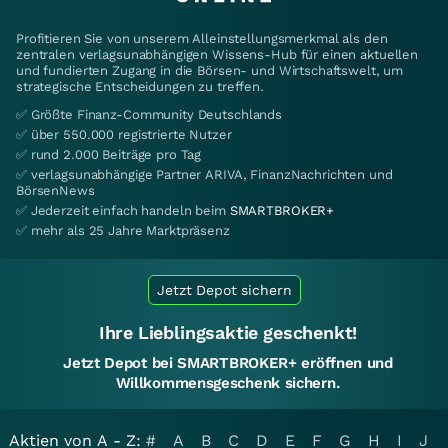
Profitieren Sie von unserem Alleinstellungsmerkmal als den
zentralen verlagsunabhängigen Wissens-Hub für einen aktuellen
und fundierten Zugang in die Börsen- und Wirtschaftswelt, um
strategische Entscheidungen zu treffen.
✅ Größte Finanz-Community Deutschlands
✅ über 550.000 registrierte Nutzer
✅ rund 2.000 Beiträge pro Tag
✅ verlagsunabhängige Partner ARIVA, FinanzNachrichten und
BörsenNews
✅ Jederzeit einfach handeln beim
SMARTBROKER+
✅ mehr als 25 Jahre Marktpräsenz
Jetzt Depot sichern
Ihre Lieblingsaktie geschenkt!
Jetzt Depot bei SMARTBROKER+ eröffnen und
Willkommensgeschenk sichern.
Aktien von A - Z:
#
A
B
C
D
E
F
G
H
I
J