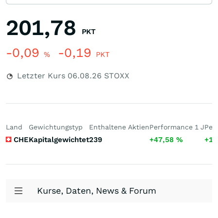
201,78
PKT
-0,09
-0,19
%
PKT
Letzter Kurs
06.08.26
STOXX
Land
Gewichtungstyp
Enthaltene Aktien
Performance 1 J
Per
CHE
Kapitalgewichtet
239
+47,58
%
+10
Kurse, Daten, News & Forum