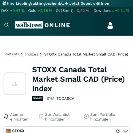
🎁 Ihre Lieblingsaktie geschenkt.
→ Jetzt Depot eröffnen
DAX
+0,47
%
Gold
+2,18
%
Öl (Brent)
-0,42
%
Dow Jones
+0,11
%
Indizes
STOXX Canada Total Market Small CAD (Price)
Startseite
STOXX Canada Total
Market Small CAD (Price)
Index
Index
SYM:
TCCASCA
Alarme
Zur Watchlist
Zum Portfolio
einrichten
hinzufügen
hinzufügen
STOXX