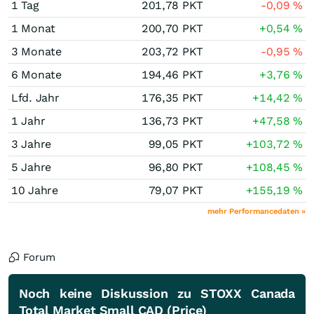
1 Tag
201,78
PKT
-0,09
%
1 Monat
200,70
PKT
+0,54
%
3 Monate
203,72
PKT
-0,95
%
6 Monate
194,46
PKT
+3,76
%
Lfd. Jahr
176,35
PKT
+14,42
%
1 Jahr
136,73
PKT
+47,58
%
3 Jahre
99,05
PKT
+103,72
%
5 Jahre
96,80
PKT
+108,45
%
10 Jahre
79,07
PKT
+155,19
%
mehr Performancedaten »
Forum
Noch keine Diskussion zu STOXX Canada
Total Market Small CAD (Price)