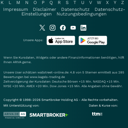
K
L
M
N
O
P
Q
R
S
T
U
V
W
X
Y
Z
Impressum
Disclaimer
Datenschutz
Datenschutz-
Einstellungen
Nutzungsbedingungen
Unsere Apps:
Wenn Sie Kursdaten, Widgets oder andere Finanzinformationen benötigen, hilft
Ihnen
ARIVA
gerne.
Unsere User schätzen wallstreet-online.de: 4.8 von 5 Sternen ermittelt aus 285
Bewertungen bei www.kagels-trading.de
Zeitverzögerung der Kursdaten: Deutsche Börsen +15 Min. NASDAQ +15 Min.
NYSE +20 Min. AMEX +20 Min. Dow Jones +15 Min. Alle Angaben ohne Gewähr.
Copyright © 1998-2026 Smartbroker Holding AG - Alle Rechte vorbehalten.
Mit Unterstützung von:
Daten & Kurse von: