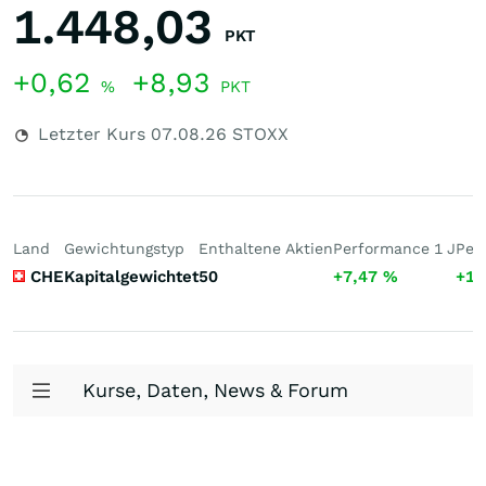
1.448,03
PKT
+0,62
+8,93
%
PKT
Letzter Kurs
07.08.26
STOXX
Land
Gewichtungstyp
Enthaltene Aktien
Performance 1 J
Per
CHE
Kapitalgewichtet
50
+7,47
%
+12
Kurse, Daten, News & Forum