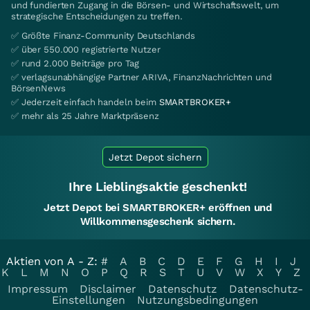
und fundierten Zugang in die Börsen- und Wirtschaftswelt, um
strategische Entscheidungen zu treffen.
✅ Größte Finanz-Community Deutschlands
✅ über 550.000 registrierte Nutzer
✅ rund 2.000 Beiträge pro Tag
✅ verlagsunabhängige Partner ARIVA, FinanzNachrichten und
BörsenNews
✅ Jederzeit einfach handeln beim
SMARTBROKER+
✅ mehr als 25 Jahre Marktpräsenz
Jetzt Depot sichern
Ihre Lieblingsaktie geschenkt!
Jetzt Depot bei SMARTBROKER+ eröffnen und
Willkommensgeschenk sichern.
Aktien von A - Z:
#
A
B
C
D
E
F
G
H
I
J
K
L
M
N
O
P
Q
R
S
T
U
V
W
X
Y
Z
Impressum
Disclaimer
Datenschutz
Datenschutz-
Einstellungen
Nutzungsbedingungen