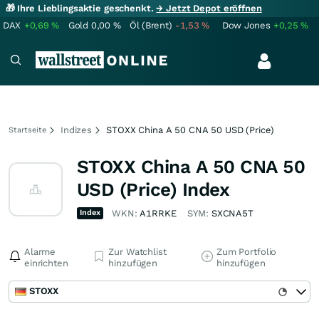
🎁 Ihre Lieblingsaktie geschenkt.
→ Jetzt Depot eröffnen
DAX
+0,69
%
Gold
0,00
%
Öl (Brent)
-1,53
%
Dow Jones
+0,25
%
Indizes
STOXX China A 50 CNA 50 USD (Price)
Startseite
STOXX China A 50 CNA 50
USD (Price) Index
Index
WKN:
A1RRKE
SYM:
SXCNA5T
Alarme
Zur Watchlist
Zum Portfolio
einrichten
hinzufügen
hinzufügen
STOXX