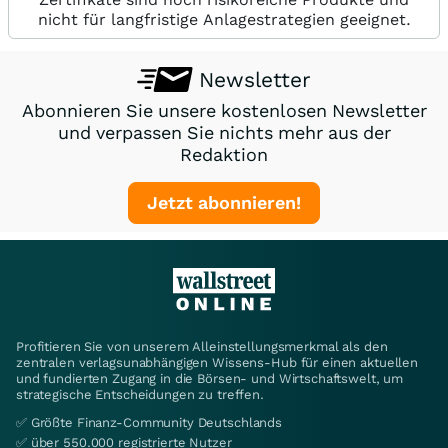
nicht für langfristige Anlagestrategien geeignet.
Newsletter
Abonnieren Sie unsere kostenlosen Newsletter
und verpassen Sie nichts mehr aus der
Redaktion
Jetzt abonnieren!
Profitieren Sie von unserem Alleinstellungsmerkmal als den
zentralen verlagsunabhängigen Wissens-Hub für einen aktuellen
und fundierten Zugang in die Börsen- und Wirtschaftswelt, um
strategische Entscheidungen zu treffen.
✅ Größte Finanz-Community Deutschlands
✅ über 550.000 registrierte Nutzer