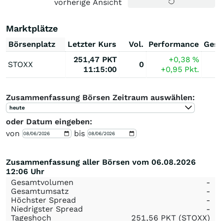
vorherige Ansicht
Marktplätze
Börsenplatz
Letzter Kurs
Vol.
Performance
Ges
251,47
PKT
+0,38
%
STOXX
0
11:15:00
+0,95
Pkt.
Zusammenfassung Börsen Zeitraum auswählen:
heute
oder Datum eingeben:
von
bis
Zusammenfassung aller Börsen vom 06.08.2026
12:06 Uhr
Gesamtvolumen
-
Gesamtumsatz
-
Höchster Spread
-
Niedrigster Spread
-
Tageshoch
251,56
PKT
(STOXX)