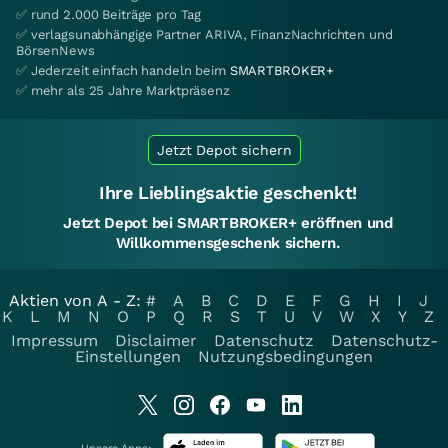
✅ rund 2.000 Beiträge pro Tag
✅ verlagsunabhängige Partner ARIVA, FinanzNachrichten und
BörsenNews
✅ Jederzeit einfach handeln beim
SMARTBROKER+
✅ mehr als 25 Jahre Marktpräsenz
Jetzt Depot sichern
Ihre Lieblingsaktie geschenkt!
Jetzt Depot bei SMARTBROKER+ eröffnen und
Willkommensgeschenk sichern.
Aktien von A - Z:
#
A
B
C
D
E
F
G
H
I
J
K
L
M
N
O
P
Q
R
S
T
U
V
W
X
Y
Z
Impressum
Disclaimer
Datenschutz
Datenschutz-
Einstellungen
Nutzungsbedingungen