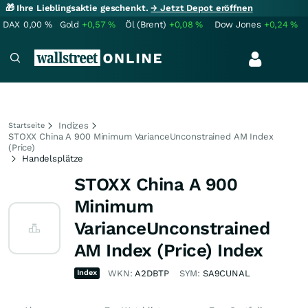
🎁 Ihre Lieblingsaktie geschenkt.
→ Jetzt Depot eröffnen
DAX
0,00
%
Gold
+0,57
%
Öl (Brent)
+0,08
%
Dow Jones
+0,24
%
Indizes
Startseite
STOXX China A 900 Minimum VarianceUnconstrained AM Index
(Price)
Handelsplätze
STOXX China A 900
Minimum
VarianceUnconstrained
AM Index (Price) Index
Index
WKN:
A2DBTP
SYM:
SA9CUNAL