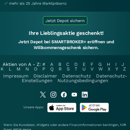
✅ mehr als 25 Jahre Marktpräsenz
Jetzt Depot sichern
Ihre Lieblingsaktie geschenkt!
Jetzt Depot bei SMARTBROKER+ eröffnen und
Willkommensgeschenk sichern.
Aktien von A - Z:
#
A
B
C
D
E
F
G
H
I
J
K
L
M
N
O
P
Q
R
S
T
U
V
W
X
Y
Z
Impressum
Disclaimer
Datenschutz
Datenschutz-
Einstellungen
Nutzungsbedingungen
Unsere Apps:
Wenn Sie Kursdaten, Widgets oder andere Finanzinformationen benötigen, hilft
Ihnen
ARIVA
gerne.