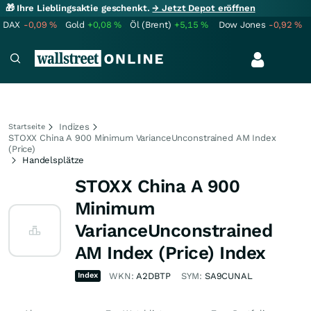
🎁 Ihre Lieblingsaktie geschenkt.
→ Jetzt Depot eröffnen
DAX
-0,09
%
Gold
+0,08
%
Öl (Brent)
+5,15
%
Dow Jones
-0,92
%
Indizes
Startseite
STOXX China A 900 Minimum VarianceUnconstrained AM Index
(Price)
Handelsplätze
STOXX China A 900
Minimum
VarianceUnconstrained
AM Index (Price) Index
Index
WKN:
A2DBTP
SYM:
SA9CUNAL