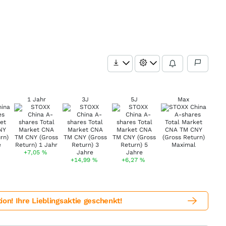
1 Jahr
3J
5J
Max
+7,05
%
+14,99
%
+6,27
%
! Ihre Lieblingsaktie geschenkt!