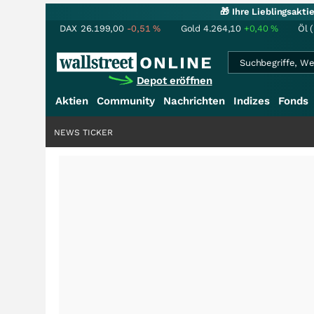
🎁 Ihre Lieblingsakt
DAX
26.199,00
-0,51
%
Gold
4.264,10
+0,40
%
Öl 
Depot eröffnen
Aktien
Community
Nachrichten
Indizes
Fonds
NEWS TICKER