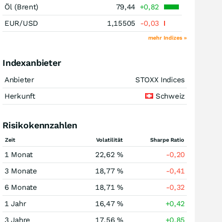
Öl (Brent)
79,44
+0,82
EUR/USD
1,15505
-0,03
mehr Indizes »
Indexanbieter
Anbieter
STOXX Indices
Herkunft
Schweiz
Risikokennzahlen
Zeit
Volatilität
Sharpe Ratio
1 Monat
22,62 %
-0,20
3 Monate
18,77 %
-0,41
6 Monate
18,71 %
-0,32
1 Jahr
16,47 %
+0,42
3 Jahre
17,56 %
+0,85