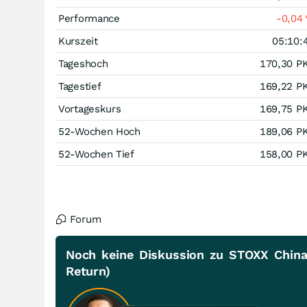
Performance
-0,04
Kurszeit
05:10:
Tageshoch
170,30
P
Tagestief
169,22
P
Vortageskurs
169,75
P
52-Wochen Hoch
189,06
P
52-Wochen Tief
158,00
P
Forum
Noch keine Diskussion zu STOXX Chin
Return)