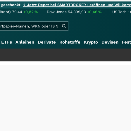
ie geschenkt.
→ Jetzt Depot bei SMARTBROKER+ eröffnen und Willkom
(Brent)
79,44
+0,82
%
Dow Jones
54.399,93
+0,46
%
US Tech 1
ETFs
Anleihen
Derivate
Rohstoffe
Krypto
Devisen
Fest
+