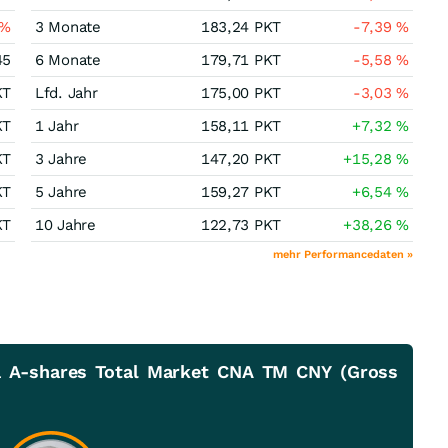
%
3 Monate
183,24
PKT
-7,39
%
45
6 Monate
179,71
PKT
-5,58
%
KT
Lfd. Jahr
175,00
PKT
-3,03
%
KT
1 Jahr
158,11
PKT
+7,32
%
KT
3 Jahre
147,20
PKT
+15,28
%
KT
5 Jahre
159,27
PKT
+6,54
%
KT
10 Jahre
122,73
PKT
+38,26
%
mehr Performancedaten »
a A-shares Total Market CNA TM CNY (Gross