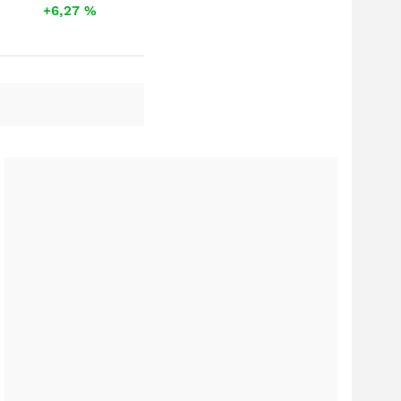
+6,27
%