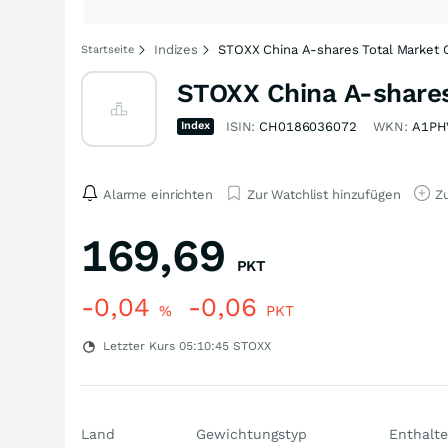
Indizes
STOXX China A-shares Total Market 
Startseite
STOXX China A-shares
Index
ISIN:
CH0186036072
WKN:
A1PH
Alarme einrichten
Zur Watchlist hinzufügen
Zu
169,69
PKT
-0,04
-0,06
%
PKT
Letzter Kurs
05:10:45
STOXX
Land
Gewichtungstyp
Enthalte