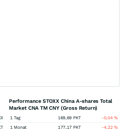
Performance STOXX China A-shares Total
Market CNA TM CNY (Gross Return)
XX
1 Tag
169,69
PKT
-0,04
%
KT
1 Monat
177,17
PKT
-4,22
%