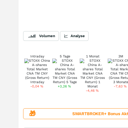
Volumen
Analyse
Intraday
5 Tage
1 Monat
3M
-0,04
%
+3,26
%
-7,63
%
-4,46
%
🎁
SMARTBROKER+ Bonus Aktion