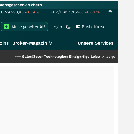
mensgeschenk sichern.
00
29.530,86
-0,69
%
EUR/USD
1,15505
-0,03
%
Aktie geschenkt!
Login
Push-Kurse
zins
Broker-Magazin ✨
Unsere Services
++
SalesCloser Technologies: Einzigartige Leistung zieht die Top-Dogs an!
Anzeige
++