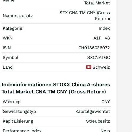
Name
Total Market
STX CNA TM CNY (Gross
Namenszusatz
Return)
Kategorie
Index
WKN
A1PHV8
ISIN
CH0186036072
Symbol
SXCNATGC
Land
Schweiz
Indexinformationen STOXX China A-shares
Total Market CNA TM CNY (Gross Return)
Währung
CNY
Gewichtungstyp
Kapitalgewichtet
Kapitalisierung
Streubesitz
Performance Index
Nein