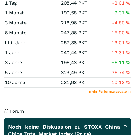
1 Tag
208,44
PKT
-2,01
%
1 Monat
190,58
PKT
+9,37
%
3 Monate
218,96
PKT
-4,80
%
6 Monate
247,86
PKT
-15,90
%
Lfd. Jahr
257,38
PKT
-19,01
%
1 Jahr
240,44
PKT
-13,31
%
3 Jahre
196,43
PKT
+6,11
%
5 Jahre
329,49
PKT
-36,74
%
10 Jahre
231,93
PKT
-10,13
%
mehr Performancedaten »
Forum
Noch keine Diskussion zu STOXX China P
Chips Total Market Index (Price)