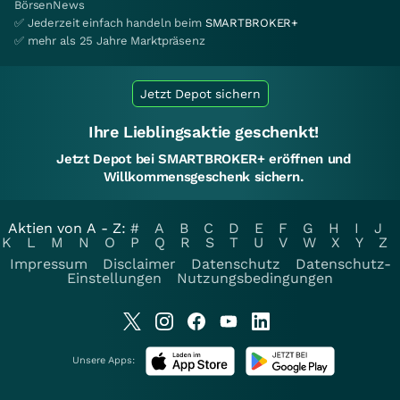
BörsenNews
✅ Jederzeit einfach handeln beim
SMARTBROKER+
✅ mehr als 25 Jahre Marktpräsenz
Jetzt Depot sichern
Ihre Lieblingsaktie geschenkt!
Jetzt Depot bei SMARTBROKER+ eröffnen und
Willkommensgeschenk sichern.
Aktien von A - Z:
#
A
B
C
D
E
F
G
H
I
J
K
L
M
N
O
P
Q
R
S
T
U
V
W
X
Y
Z
Impressum
Disclaimer
Datenschutz
Datenschutz-
Einstellungen
Nutzungsbedingungen
Unsere Apps: