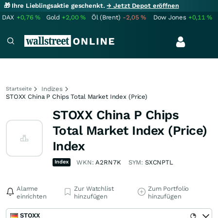
🎁 Ihre Lieblingsaktie geschenkt.
→ Jetzt Depot eröffnen
DAX
+0,76
%
Gold
+2,00
%
Öl (Brent)
-2,05
%
Dow Jones
+0,11
%
Indizes
Startseite
STOXX China P Chips Total Market Index (Price)
STOXX China P Chips
Total Market Index (Price)
Index
Index
WKN:
A2RN7K
SYM:
SXCNPTL
Alarme
Zur Watchlist
Zum Portfolio
einrichten
hinzufügen
hinzufügen
STOXX