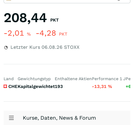
208,44
PKT
-2,01
-4,28
%
PKT
Letzter Kurs
06.08.26
STOXX
Land
Gewichtungstyp
Enthaltene Aktien
Performance 1 J
Per
CHE
Kapitalgewichtet
193
-13,31
%
+6,
Kurse, Daten, News & Forum