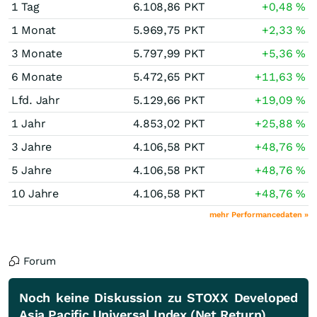
1 Tag
6.108,86
PKT
+0,48
%
1 Monat
5.969,75
PKT
+2,33
%
3 Monate
5.797,99
PKT
+5,36
%
6 Monate
5.472,65
PKT
+11,63
%
Lfd. Jahr
5.129,66
PKT
+19,09
%
1 Jahr
4.853,02
PKT
+25,88
%
3 Jahre
4.106,58
PKT
+48,76
%
5 Jahre
4.106,58
PKT
+48,76
%
10 Jahre
4.106,58
PKT
+48,76
%
mehr Performancedaten »
Forum
Noch keine Diskussion zu STOXX Developed
Asia Pacific Universal Index (Net Return)