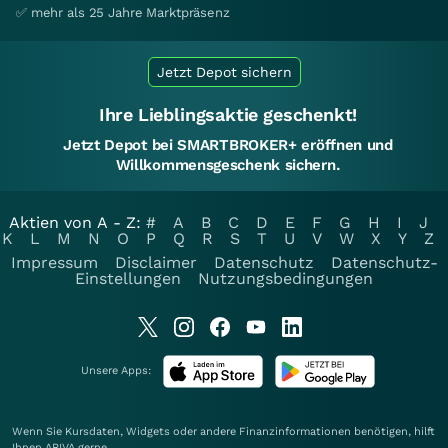
✅ mehr als 25 Jahre Marktpräsenz
Jetzt Depot sichern
Ihre Lieblingsaktie geschenkt!
Jetzt Depot bei SMARTBROKER+ eröffnen und
Willkommensgeschenk sichern.
Aktien von A - Z:
#
A
B
C
D
E
F
G
H
I
J
K
L
M
N
O
P
Q
R
S
T
U
V
W
X
Y
Z
Impressum
Disclaimer
Datenschutz
Datenschutz-
Einstellungen
Nutzungsbedingungen
Unsere Apps:
Wenn Sie Kursdaten, Widgets oder andere Finanzinformationen benötigen, hilft
Ihnen
ARIVA
gerne.