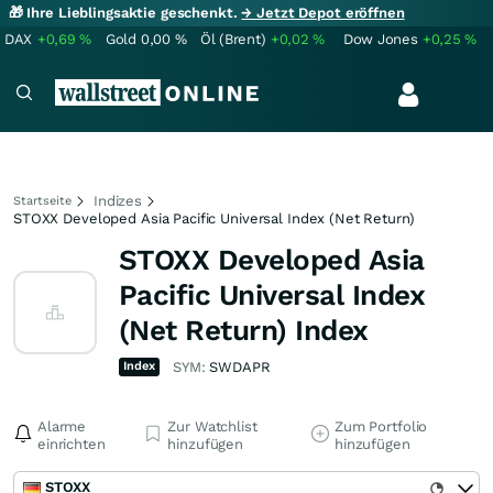
🎁 Ihre Lieblingsaktie geschenkt.
→ Jetzt Depot eröffnen
DAX
+0,69
%
Gold
0,00
%
Öl (Brent)
+0,02
%
Dow Jones
+0,25
%
Indizes
Startseite
STOXX Developed Asia Pacific Universal Index (Net Return)
STOXX Developed Asia
Pacific Universal Index
(Net Return) Index
Index
SYM:
SWDAPR
Alarme
Zur Watchlist
Zum Portfolio
einrichten
hinzufügen
hinzufügen
STOXX